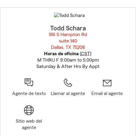
Skip
to
before
map.
Todd Schara
516 S Hampton Rd
suite 140
Dallas, TX 75208
opens in new window
Horas de oficina
(
CST
):
M THRU F 9:00am to 5:00pm
Saturday & After Hrs By Appt
Agente de texto
Llamar al agente
Email al agente
Sitio web del
agente