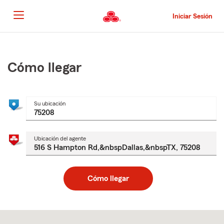
Pasar
al
Iniciar Sesión
contenido
principal
Comienzo
del
contenido
Cómo llegar
principal
Su ubicación
Ubicación del agente
Cómo llegar
Skip
to
after