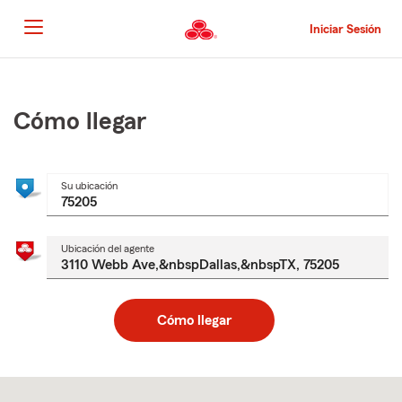
Pasar
al
Iniciar Sesión
contenido
principal
Comienzo
del
contenido
Cómo llegar
principal
Su ubicación
Ubicación del agente
Cómo llegar
Skip
to
after