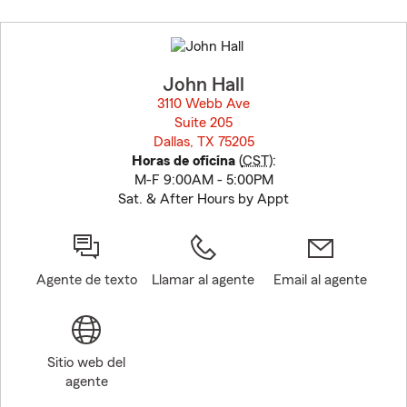
Skip
to
before
map.
John Hall
3110 Webb Ave
Suite 205
Dallas, TX 75205
opens in new window
Horas de oficina
(
CST
):
M-F 9:00AM - 5:00PM
Sat. & After Hours by Appt
Agente de texto
Llamar al agente
Email al agente
Sitio web del
agente