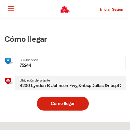
Pasar
al
Iniciar Sesión
contenido
principal
Comienzo
del
contenido
Cómo llegar
principal
Su ubicación
Ubicación del agente
Cómo llegar
Skip
to
after