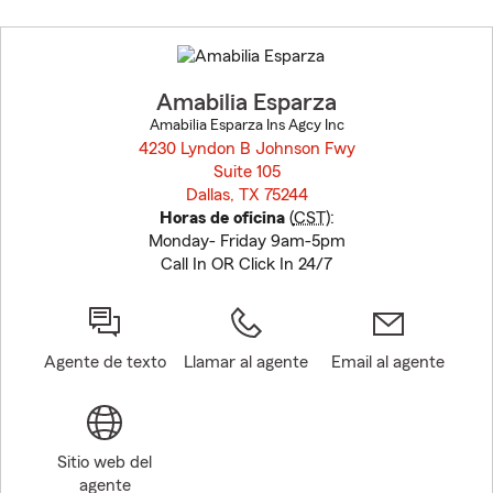
Skip
to
before
map.
Amabilia Esparza
Amabilia Esparza Ins Agcy Inc
4230 Lyndon B Johnson Fwy
Suite 105
Dallas, TX 75244
opens in new window
Horas de oficina
(
CST
):
Monday- Friday 9am-5pm
Call In OR Click In 24/7
Agente de texto
Llamar al agente
Email al agente
Sitio web del
agente