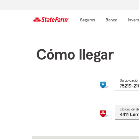
Seguros
Banca
Inver
Comienzo
del
contenido
Cómo llegar
principal
Su ubicació
Ubicación d