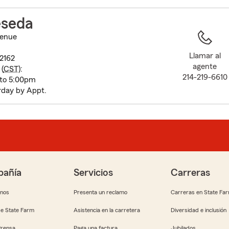
to
before
eseda
map.
enue
Llamar al
-2162
agente
(
CST
):
214-219-6610
 to 5:00pm
rday by Appt.
añía
Servicios
Carreras
anos
Presenta un reclamo
Carreras en State Fa
e State Farm
Asistencia en la carretera
Diversidad e inclusión
Prensa
Paga una factura
Jubilados