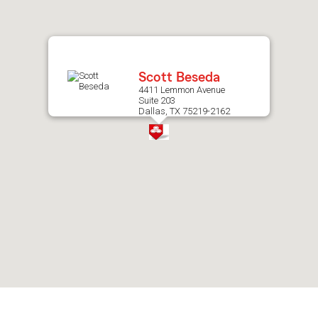
after
map.
Scott Beseda
4411 Lemmon Avenue
Suite 203
Dallas, TX 75219-2162
Skip