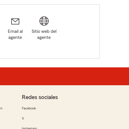
Email al
Sitio web del
agente
agente
Redes sociales
rm
Facebook
X
Instagram