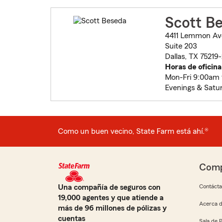
Scott B
4411 Lemmon Av
Suite 203
Dallas, TX 75219
Horas de oficina
Mon-Fri 9:00am
Evenings & Satu
Como un buen vecino, State Farm está ahí.®
Comp
Una compañía de seguros con
Contáct
19,000 agentes y que atiende a
Acerca d
más de 96 millones de pólizas y
cuentas
Sala de 