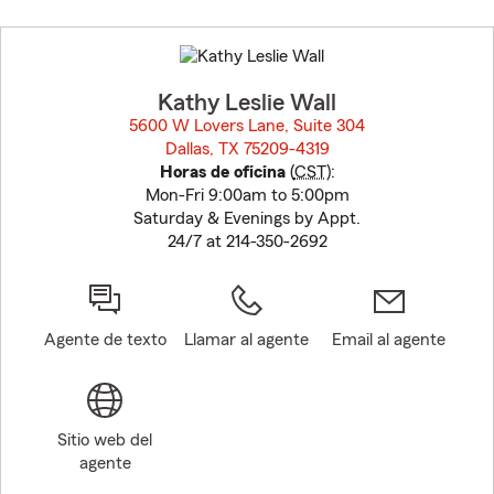
Skip
to
before
map.
Kathy Leslie Wall
5600 W Lovers Lane, Suite 304
Dallas, TX 75209-4319
opens in new window
Horas de oficina
(
CST
):
Mon-Fri 9:00am to 5:00pm
Saturday & Evenings by Appt.
24/7 at 214-350-2692
Agente de texto
Llamar al agente
Email al agente
Sitio web del
agente