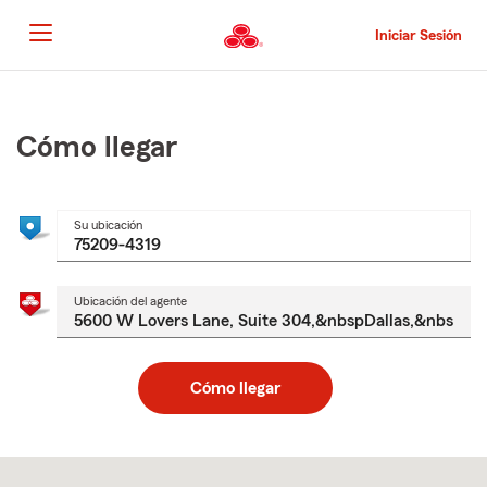
Pasar
al
Iniciar Sesión
contenido
principal
Comienzo
del
contenido
Cómo llegar
principal
Su ubicación
Ubicación del agente
Cómo llegar
Skip
to
after