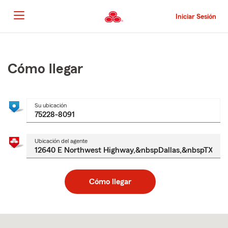
Pasar
al
Iniciar Sesión
contenido
principal
Comienzo
del
contenido
Cómo llegar
principal
Su ubicación
Ubicación del agente
Cómo llegar
Skip
to
after