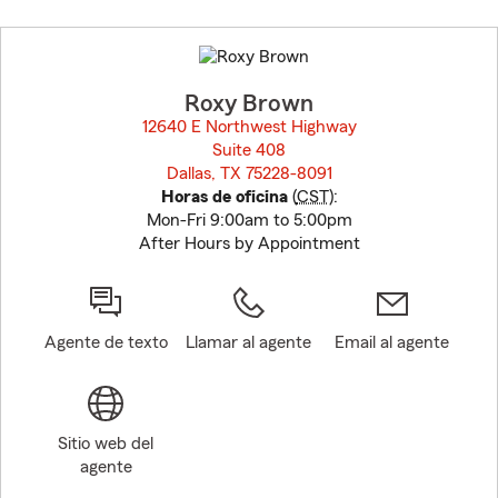
Skip
to
before
map.
Roxy Brown
12640 E Northwest Highway
Suite 408
Dallas, TX 75228-8091
opens in new window
Horas de oficina
(
CST
):
Mon-Fri 9:00am to 5:00pm
After Hours by Appointment
Agente de texto
Llamar al agente
Email al agente
Sitio web del
agente