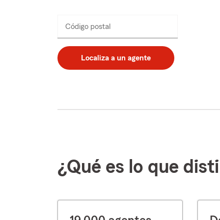
Código postal
Ingresa
_____
un
código
postal
Localiza a un agente
de
5
dígitos
¿Qué es lo que dist