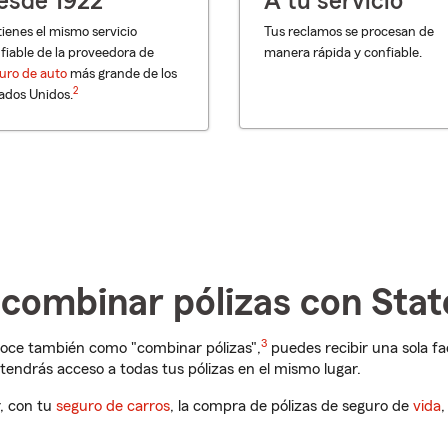
esde 1922
A tu servicio
ienes el mismo servicio
Tus reclamos se procesan de
fiable de la proveedora de
manera rápida y confiable.
uro de auto
más grande de los
2
ados Unidos.
 combinar pólizas con Sta
3
noce también como "combinar pólizas",
puedes recibir una sola fa
 tendrás acceso a todas tus pólizas en el mismo lugar.
r, con tu
seguro de carros
, la compra de pólizas de seguro de
vida