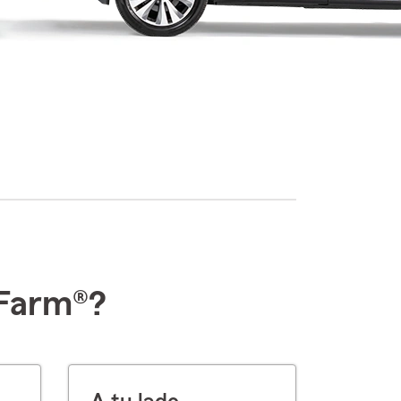
 Farm®?