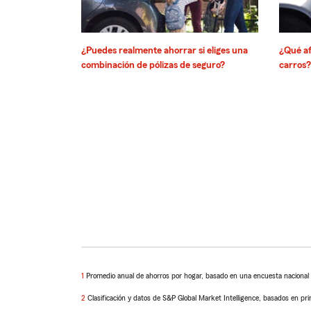
¿Puedes realmente ahorrar si eliges una
¿Qué af
combinación de pólizas de seguro?
carros?
1
Return
Promedio anual de ahorros por hogar, basado en una encuesta nacional r
to
2
reference
Return
Clasificación y datos de S&P Global Market Intelligence, basados en pri
to