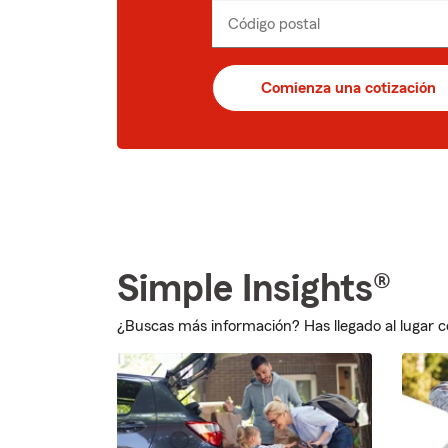
Código postal
Ingresa
_____
un
código
postal
Comienza una cotización
de
5
dígitos
Simple Insights®
¿Buscas más información? Has llegado al lugar c