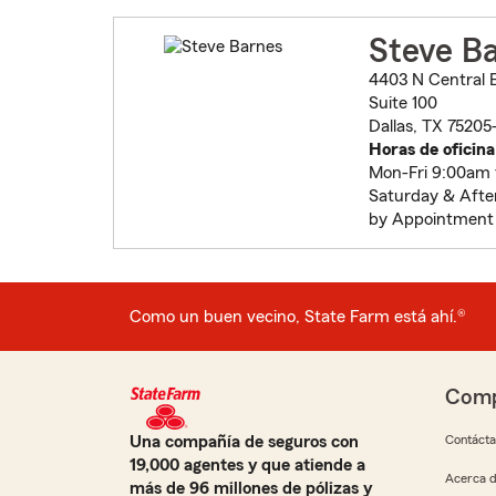
Steve B
4403 N Central 
Suite 100
Dallas, TX 75205
Horas de oficina
Mon-Fri 9:00am
Saturday & Afte
by Appointment
Como un buen vecino, State Farm está ahí.®
Comp
Una compañía de seguros con
Contáct
19,000 agentes y que atiende a
Acerca d
más de 96 millones de pólizas y