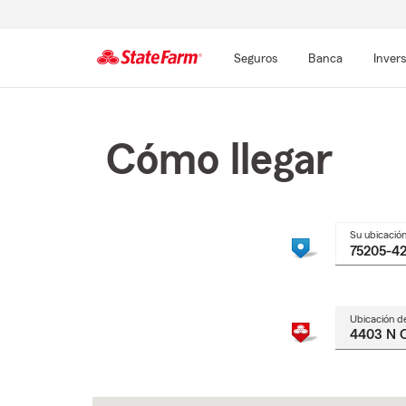
Seguros
Banca
Inver
Comienzo
del
contenido
Cómo llegar
principal
Su ubicació
Ubicación d