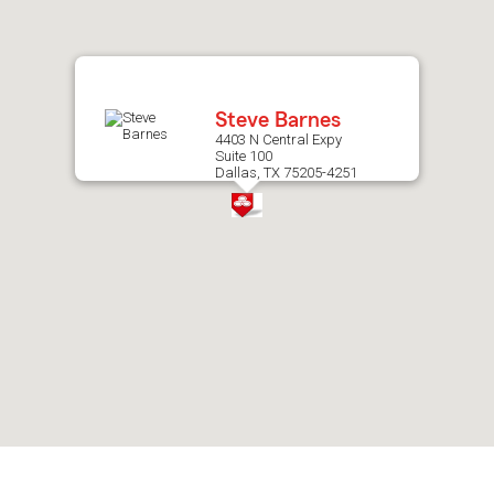
after
map.
Steve Barnes
4403 N Central Expy
Suite 100
Dallas, TX 75205-4251
Skip