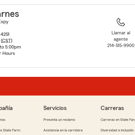
to
before
arnes
map.
Expy
Llamar al
-4251
agente
(
CST
):
214-515-9900
 to 5:00pm
r Hours
añía
Servicios
Carreras
anos
Presenta un reclamo
Carreras en State Fa
e State Farm
Asistencia en la carretera
Diversidad e inclusión