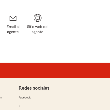
Email al
Sitio web del
agente
agente
Redes sociales
rm
Facebook
X