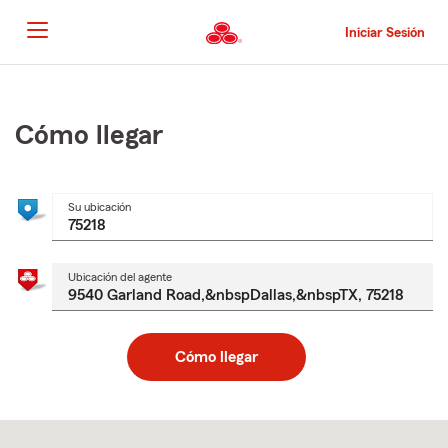
Pasar
al
Iniciar Sesión
contenido
principal
Comienzo
del
contenido
Cómo llegar
principal
Su ubicación
Ubicación del agente
Cómo llegar
Skip
to
after