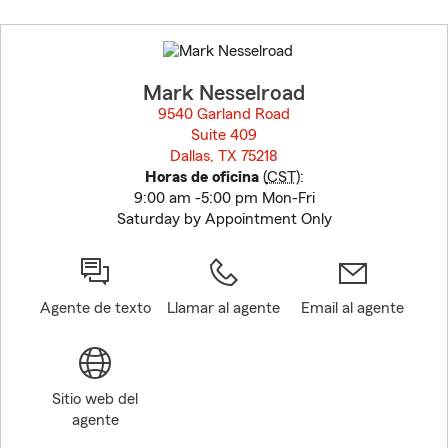
Skip
to
before
map.
Mark Nesselroad
9540 Garland Road
Suite 409
Dallas, TX 75218
opens in new window
Horas de oficina
(
CST
):
9:00 am -5:00 pm Mon-Fri
Saturday by Appointment Only
Agente de texto
Llamar al agente
Email al agente
Sitio web del
agente