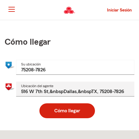
Pasar
al
Iniciar Sesión
contenido
principal
Comienzo
del
contenido
Cómo llegar
principal
Su ubicación
Ubicación del agente
Cómo llegar
Skip
to
after