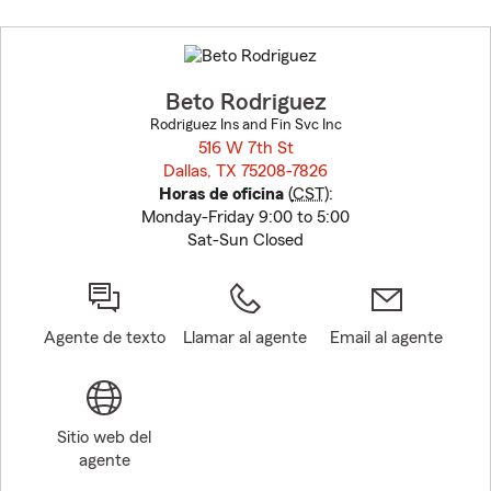
Skip
to
before
map.
Beto Rodriguez
Rodriguez Ins and Fin Svc Inc
516 W 7th St
Dallas, TX 75208-7826
opens in new window
Horas de oficina
(
CST
):
Monday-Friday 9:00 to 5:00
Sat-Sun Closed
Agente de texto
Llamar al agente
Email al agente
Sitio web del
agente