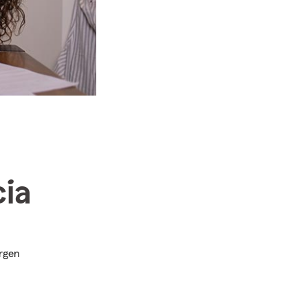
ia
urgen