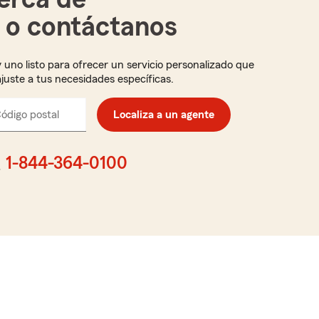
i o contáctanos
 uno listo para ofrecer un servicio personalizado que
ajuste a tus necesidades específicas.
ódigo postal
Ingresa
Localiza a un agente
el
código
postal
1-844-364-0100
de
cinco
dígitos