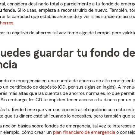
ral, considera destinarlo total o parcialmente a tu fondo de emerg
u fondo.
Si lo usas, empieza a reconstruirlo de nuevo. También,
ar la cantidad que estabas ahorrando y ver si es suficiente así o s
ahorros
.
r tu objetivo de ahorros tal vez tome algo de tiempo, pero valdrá l
uedes guardar tu fondo d
cia
ondo de emergencia en una cuenta de ahorros de alto rendimient
o un certificado de depósito (CD, por sus siglas en inglés). A men
erés más altas que las cuentas de ahorros normales, lo que permi
Sin embargo, los CD te impiden tener acceso a tu dinero por un p
ás tu fondo tiene que ver con encontrar el equilibrio correcto entr
e que tu dinero esté ahí cuando lo necesites, pero también que se
 noción básica sobre fondos de emergencia, tal vez te intereses 
or ejemplo, cómo crear un
plan financiero de emergencia
o consejo