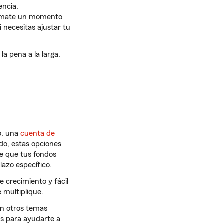
encia.
 tómate un momento
i necesitas ajustar tu
a pena a la larga.
e
o, una
cuenta de
udo, estas opciones
te que tus fondos
lazo específico.
e crecimiento y fácil
 multiplique.
en otros temas
s para ayudarte a