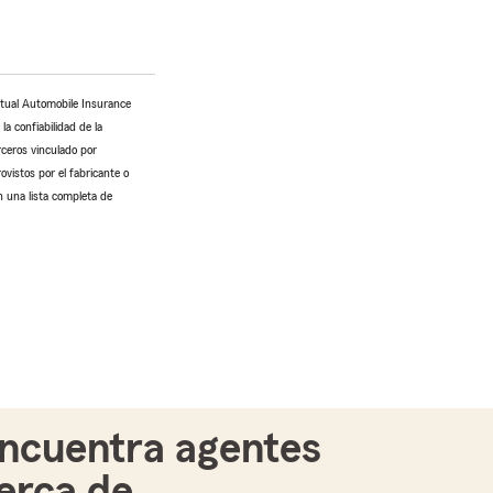
utual Automobile Insurance
a confiabilidad de la
rceros vinculado por
ovistos por el fabricante o
n una lista completa de
ncuentra agentes
erca de