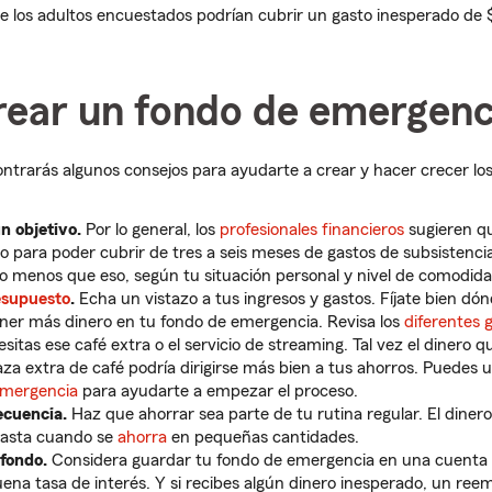
 los adultos encuestados podrían cubrir un gasto inesperado de
ear un fondo de emergenc
ntrarás algunos consejos para ayudarte a crear y hacer crecer los
n objetivo.
Por lo general, los
profesionales financieros
sugieren qu
o para poder cubrir de tres a seis meses de gastos de subsistencia
o menos que eso, según tu situación personal y nivel de comodida
esupuesto
.
Echa un vistazo a tus ingresos y gastos. Fíjate bien dó
ner más dinero en tu fondo de emergencia. Revisa los
diferentes 
itas ese café extra o el servicio de streaming. Tal vez el dinero 
za extra de café podría dirigirse más bien a tus ahorros. Puedes 
emergencia
para ayudarte a empezar el proceso.
ecuencia.
Haz que ahorrar sea parte de tu rutina regular. El diner
asta cuando se
ahorra
en pequeñas cantidades.
fondo.
Considera guardar tu fondo de emergencia en una cuenta 
ena tasa de interés. Y si recibes algún dinero inesperado, un re