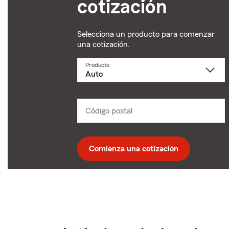
cotización
Selecciona un producto para comenzar
una cotización.
Producto
Selecciona
un
producto
name
from
dropdown
Código postal
Ingresa
un
código
postal
de
Comienza una cotización
5
dígitos