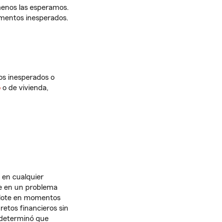
menos las esperamos.
mentos inesperados.
os inesperados o
o
o de vivienda,
 en cualquier
se en un problema
 flote en momentos
retos financieros sin
determinó que