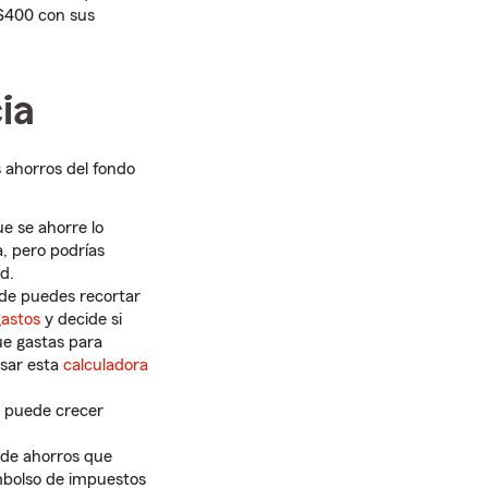
 $400 con sus
ia
 ahorros del fondo
e se ahorre lo
, pero podrías
d.
nde puedes recortar
gastos
y decide si
que gastas para
usar esta
calculadora
o puede crecer
de ahorros que
embolso de impuestos