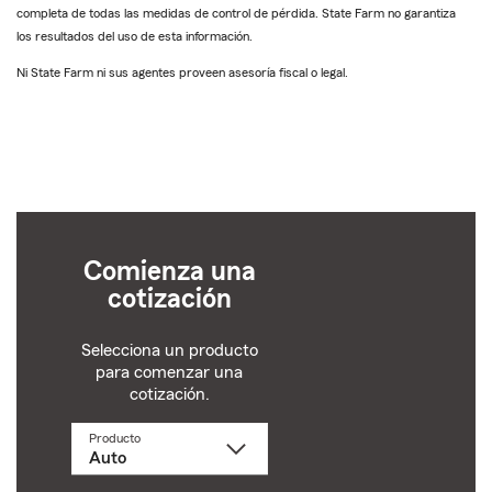
completa de todas las medidas de control de pérdida. State Farm no garantiza
los resultados del uso de esta información.
Ni State Farm ni sus agentes proveen asesoría fiscal o legal.
Comienza una
cotización
Selecciona un producto
para comenzar una
cotización.
Producto
Selecciona
un
producto
name