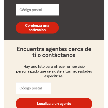
from
dropdown
Código postal
Ingresa
un
código
postal
Comienza una
de
cotización
5
dígitos
Encuentra agentes cerca de
ti o contáctanos
Hay uno listo para ofrecer un servicio
personalizado que se ajuste a tus necesidades
específicas.
Código postal
Ingresa
el
código
postal
Localiza a un agente
de