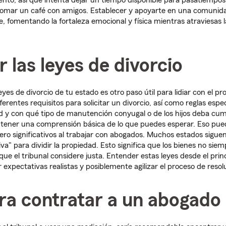
ento, así que intenta dejar un tiempo disponible para pasatiempos
a tomar un café con amigos. Establecer y apoyarte en una comuni
e, fomentando la fortaleza emocional y física mientras atraviesas 
 las leyes de divorcio
yes de divorcio de tu estado es otro paso útil para lidiar con el pr
ferentes requisitos para solicitar un divorcio, así como reglas esp
ad y con qué tipo de manutención conyugal o de los hijos deba cump
a tener una comprensión básica de lo que puedes esperar. Eso pue
ero significativos al trabajar con abogados. Muchos estados sigu
iva" para dividir la propiedad. Esto significa que los bienes no sie
ue el tribunal considere justa. Entender estas leyes desde el prin
 expectativas realistas y posiblemente agilizar el proceso de resol
ra contratar a un abogado