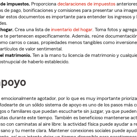
 de impuestos.
Proporciona
declaraciones de impuestos
anteriores
os de pago, bonificaciones y comisiones para presentar una imag
lar estos documentos es importante para entender los ingresos y l
des.
 hogar.
Crea una lista de
inventario del hogar
. Toma fotos y agreg
que te pertenecen específicamente. Además, reúne documentación
mo carros o casas, propiedades menos tangibles como inversiones
artículos de valor sentimental.
el matrimonio.
Ten a la mano tu licencia de matrimonio y cualqui
ostnupcial de haberlo establecido.
apoyo
r emocionalmente agotador, por lo que es muy importante prioriza
Rodearte de un sólido sistema de apoyo es uno de los pasos más 
os o familiares que puedan escucharte sin juzgar, ya que pueden
itas durante este tiempo. También es beneficioso mantenerse act
uso con caminatas al aire libre: la actividad física puede ayudar a r
sano y tu mente clara. Mantener conexiones sociales puede ayuda