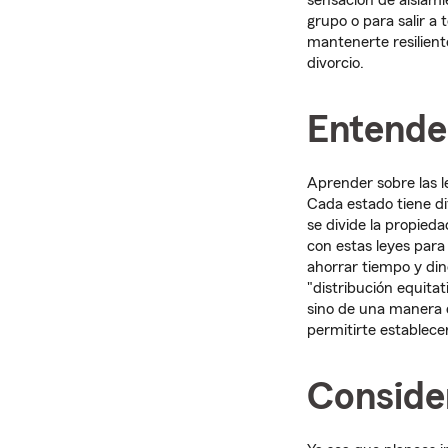
sensación de aislami
grupo o para salir 
mantenerte resilient
divorcio.
Entender
Aprender sobre las le
Cada estado tiene di
se divide la propied
con estas leyes par
ahorrar tiempo y din
"distribución equitat
sino de una manera q
permitirte establecer
Conside