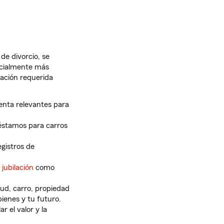
de divorcio, se
ncialmente más
ación requerida
enta relevantes para
éstamos para carros
gistros de
jubilación
como
lud, carro, propiedad
bienes y tu futuro.
r el valor y la