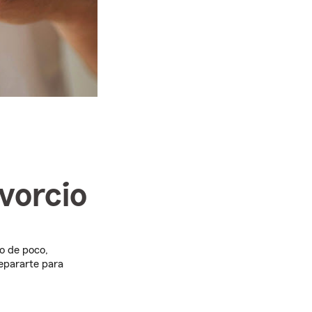
vorcio
ro de poco,
epararte para