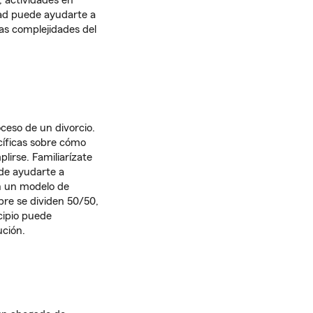
, actividades en
dad puede ayudarte a
las complejidades del
oceso de un divorcio.
ecíficas sobre cómo
lirse. Familiarízate
de ayudarte a
en un modelo de
mpre se dividen 50/50,
cipio puede
ución.