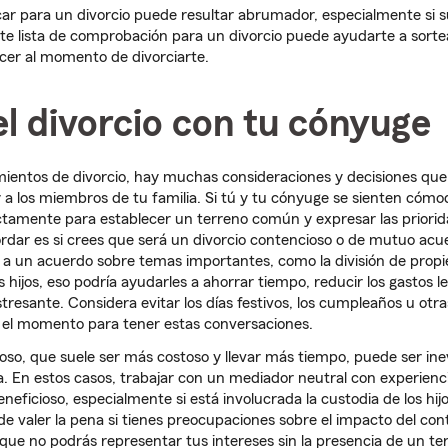
icar para un divorcio puede resultar abrumador, especialmente si
ente lista de comprobación para un divorcio puede ayudarte a sor
hacer al momento de divorciarte.
l divorcio con tu cónyuge
mientos de divorcio, hay muchas consideraciones y decisiones qu
 y a los miembros de tu familia. Si tú y tu cónyuge se sienten cómo
ctamente para establecer un terreno común y expresar las priorid
rdar es si crees que será un divorcio contencioso o de mutuo acu
 a un acuerdo sobre temas importantes, como la división de propi
 hijos, eso podría ayudarles a ahorrar tiempo, reducir los gastos l
resante. Considera evitar los días festivos, los cumpleaños u otr
r el momento para tener estas conversaciones.
oso, que suele ser más costoso y llevar más tiempo, puede ser inev
 En estos casos, trabajar con un mediador neutral con experienc
neficioso, especialmente si está involucrada la custodia de los hijo
 valer la pena si tienes preocupaciones sobre el impacto del con
 que no podrás representar tus intereses sin la presencia de un te