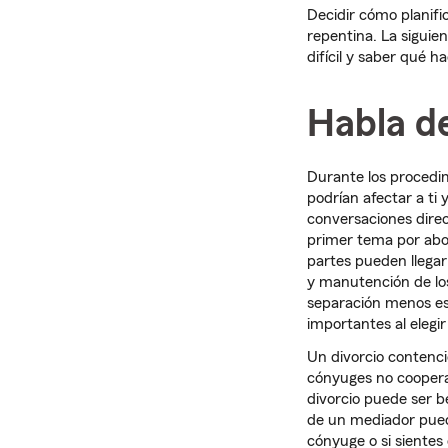
Decidir cómo planif
repentina. La sigui
difícil y saber qué 
Habla de
Durante los procedi
podrían afectar a ti
conversaciones dire
primer tema por abo
partes pueden llegar
y manutención de los
separación menos est
importantes al elegi
Un divorcio contenci
cónyuges no coopera.
divorcio puede ser be
de un mediador puede
cónyuge o si sientes