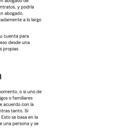
 un abogado de
ntratos, y podría
 un abogado,
uadamente a lo largo
tu cuenta para
ceso desde una
s propias
a
momento, o si uno de
os o familiares
de acuerdo con la
tras tanto. Si
 Esto se basa en la
de una persona y se