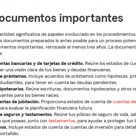
ocumentos importantes
tidad significativa de papeleo involucrado en los procedimientos 
s documentos preparados lo antes posible para un proceso pote
ocumentos importantes, retrocede al menos tres años. La document
e:
ntas bancarias y de tarjetas de crédito.
Reúne los estados de cu
er una visión clara de tus bienes y deudas financieras.
e préstamos.
Incluye acuerdos de préstamos como hipotecas, pr
tudiantiles, para tener en cuenta las deudas pendientes.
potecarios.
Reúne escrituras, documentos hipotecarios y otros re
vantes para los bienes raíces.
entas de jubilación.
Proporciona estados de cuenta de
cuentas de 
para evaluar la planificación financiera futura.
 seguros y testamentos.
Reúne tus pólizas de seguro de vida, sa
s que poseas, junto con
testamentos
, para ayudar a proteger tus 
nos.
Incluye estados de cuenta de cuentas de inversión para detalla
ortafolio.