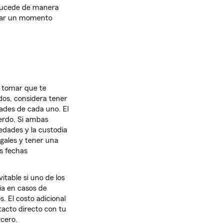
 sucede de manera
tear un momento
e tomar que te
dos, considera tener
ades de cada uno. El
erdo. Si ambas
edades y la custodia
egales y tener una
as fechas
itable si uno de los
ia en casos de
s. El costo adicional
tacto directo con tu
rcero.