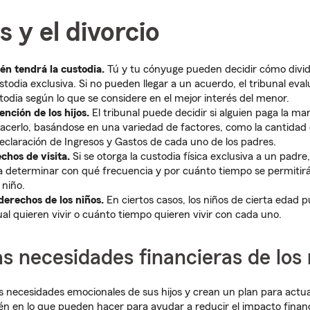
s y el divorcio
n tendrá la custodia.
Tú y tu cónyuge pueden decidir cómo dividi
todia exclusiva. Si no pueden llegar a un acuerdo, el tribunal evalu
stodia según lo que se considere en el mejor interés del menor.
nción de los hijos.
El tribunal puede decidir si alguien paga la ma
acerlo, basándose en una variedad de factores, como la cantidad 
Declaración de Ingresos y Gastos de cada uno de los padres.
chos de visita.
Si se otorga la custodia física exclusiva a un padr
a determinar con qué frecuencia y por cuánto tiempo se permitirá
 niño.
derechos de los niños.
En ciertos casos, los niños de cierta edad pu
ual quieren vivir o cuánto tiempo quieren vivir con cada uno.
las necesidades financieras de los
s necesidades emocionales de sus hijos y crean un plan para act
 en lo que pueden hacer para ayudar a reducir el impacto financi