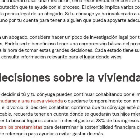
r al tribunal o usar una mediación, sería recomendable encontrar
putación que te ayude con el proceso. El divorcio implica varios co
n la pericia legal de un abogado. Si tu cónyuge ya ha involucrado a
 uno por tu cuenta para tener a alguien que pueda apoyarte adec
 a un abogado, considera hacer un poco de investigación legal por 
s. Podría serte beneficioso tener una comprensión básica del pro
a la hora de tomar estas grandes decisiones. Cada estado tiene su
e consulta información relevante para el lugar donde vives.
cisiones sobre la viviend
decidir si tú y tu cónyuge pueden continuar cohabitando por el 
udarse a una nueva vivienda
o quedarse temporalmente con amig
 el divorcio. Si deciden cohabitar, confirma que tu cónyuge esté 
licable, recuerda tener en cuenta dónde se quedarán tus hijos mien
enta buscar lugares donde limites el gasto al 28% de tus ingresos.
izan los prestamistas
para determinar la sostenibilidad financiera 
e referencia para ayudar a evitar gastar de más.