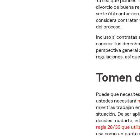
Ya sea que planees i
divorcio de buena re
serte útil contar co
considera contratar
del proceso.
Incluso si contratas
conocer tus derecho
perspectiva general 
regulaciones, así qu
Tomen de
Puede que necesites 
ustedes necesitará
m
mientras trabajan en
situación. De ser ap
decides mudarte, int
regla 28/36 que util
usa como un punto d