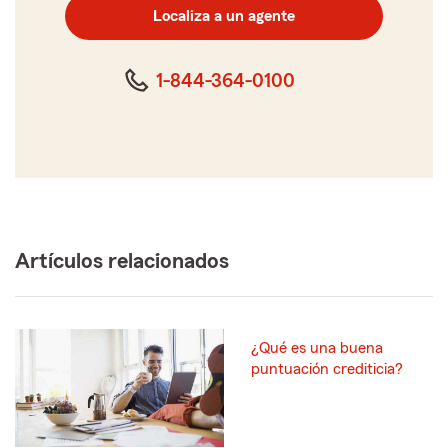
postal
Localiza a un agente
de
cinco
dígitos
1-844-364-0100
Artículos relacionados
¿Qué es una buena
puntuación crediticia?