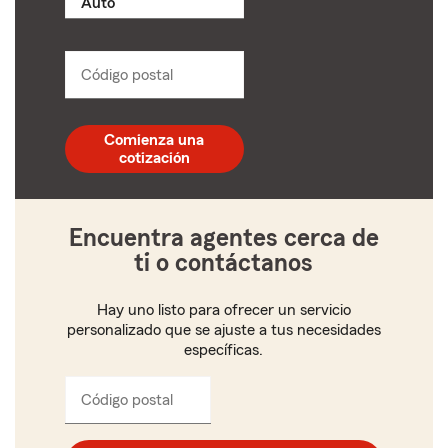
producto
name
from
dropdown
Código postal
Ingresa
un
código
postal
Comienza una
de
cotización
5
dígitos
Encuentra agentes cerca de
ti o contáctanos
Hay uno listo para ofrecer un servicio
personalizado que se ajuste a tus necesidades
específicas.
Código postal
Ingresa
el
código