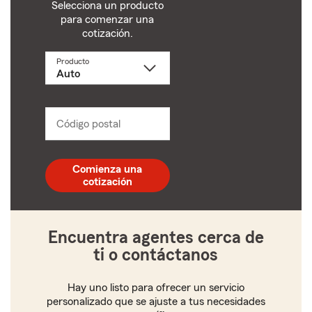
Selecciona un producto
para comenzar una
cotización.
Producto
Selecciona
un
producto
name
from
dropdown
Código postal
Ingresa
un
código
postal
Comienza una
de
cotización
5
dígitos
Encuentra agentes cerca de
ti o contáctanos
Hay uno listo para ofrecer un servicio
personalizado que se ajuste a tus necesidades