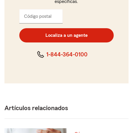
específicas.
Código postal
Ingresa
el
código
postal
Localiza a un agente
de
cinco
dígitos
1-844-364-0100
Artículos relacionados