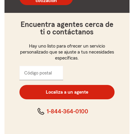
cotización
5
dígitos
Encuentra agentes cerca de
ti o contáctanos
Hay uno listo para ofrecer un servicio
personalizado que se ajuste a tus necesidades
específicas.
Código postal
Ingresa
el
código
postal
Localiza a un agente
de
cinco
dígitos
1-844-364-0100