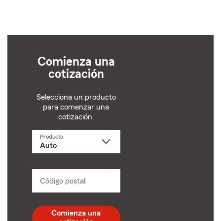
Comienza una
cotización
Selecciona un producto
para comenzar una
cotización.
Producto
Selecciona
un
producto
name
from
dropdown
Código postal
Ingresa
un
código
postal
Comienza una
de