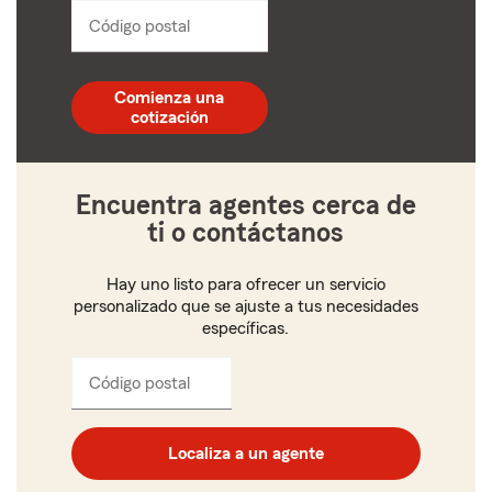
dropdown
Código postal
Ingresa
un
código
postal
Comienza una
de
cotización
5
dígitos
Encuentra agentes cerca de
ti o contáctanos
Hay uno listo para ofrecer un servicio
personalizado que se ajuste a tus necesidades
específicas.
Código postal
Ingresa
el
código
postal
Localiza a un agente
de
cinco