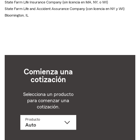
State Farm Life Insurance Company (sin licencia en MA, NY, o WI)
State Farm Life and Accident Assurance Company (con licencia en NY y WI)
Bloomington, IL
Comienza una
cotización
Selecciona un producto
para comenzar una
cotización.
Producto
Selecciona
un
producto
name
from