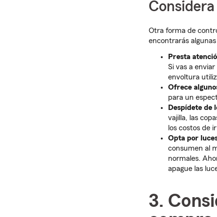
Considera 
Otra forma de contro
encontrarás algunas 
Presta atenció
Si vas a enviar
envoltura util
Ofrece algunos
para un espect
Despídete de l
vajilla, las co
los costos de 
Opta por luce
consumen al m
normales. Ahor
apague las lu
3. Consi