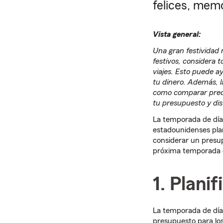
felices, mem
Vista general:
Una gran festividad 
festivos, considera 
viajes. Esto puede a
tu dinero. Además, l
como comparar preci
tu presupuesto y dis
La temporada de días
estadounidenses pl
considerar un presup
próxima temporada d
1. Plani
La temporada de días
presupuesto para los