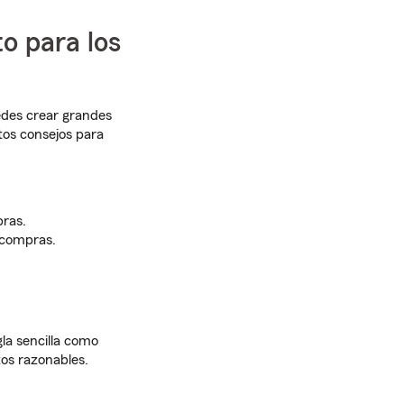
o para los
edes crear grandes
tos consejos para
bras.
 compras.
gla sencilla como
tos razonables.