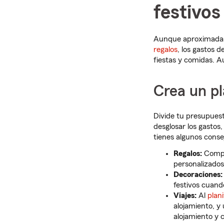
festivos
Aunque aproximadame
regalos
, los gastos d
fiestas y comidas. A
Crea un pl
Divide tu presupuest
desglosar los gastos
tienes algunos conse
Regalos:
Compr
personalizados
Decoraciones
festivos cuando
Viajes:
Al
plani
alojamiento, y
alojamiento y 