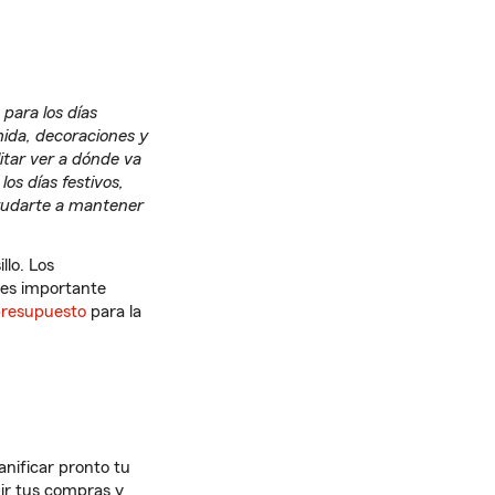
para los días
mida, decoraciones y
itar ver a dónde va
os días festivos,
yudarte a mantener
llo. Los
 es importante
presupuesto
para la
anificar pronto tu
uir tus compras y