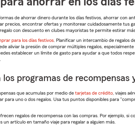
ara ahorrar en los días fe
formas de ahorrar dinero durante los días festivos, ahorrar con an
r precios, encontrar ofertas y monitorear cuidadosamente tus g
regalo con descuento en clubes mayoristas te permite estirar más
prar para los días festivos
. Planificar un intercambio de regalos 
ede aliviar la presión de comprar múltiples regalos, especialmente
edes establecer un límite de gasto para ayudar a que todos resp
.
 los programas de recompensas y 
mpensas que acumulas por medio de
tarjetas de crédito
, viajes aé
r para uno o dos regalos. Usa tus puntos disponibles para "compr
ofrecen regalos de recompensa con las compras. Por ejemplo, si 
as un artículo en tamaño viaje para regalar a alguien más.