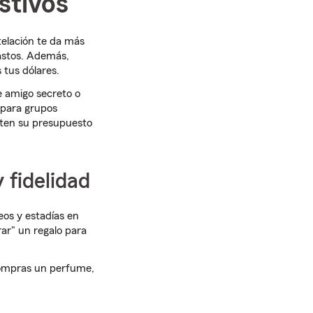
stivos
telación te da más
astos. Además,
 tus dólares.
de amigo secreto o
 para grupos
eten su presupuesto
fidelidad
reos y estadías en
ar" un regalo para
compras un perfume,