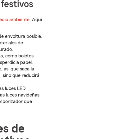
festivos
medio ambiente
. Aquí
e envoltura posible.
ateriales de
turado.
s, como boletos
sperdicia papel.
, así que saca la
a, sino que reducirá
las luces LED
as luces navideñas
emporizador que
es de