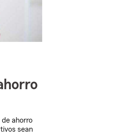
ahorro
 de ahorro
stivos sean