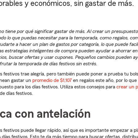
orables y económicos, sin gastar de más.
no tiene por qué significar gastar de más. Al crear un presupuesto 
todo lo que puedas necesitar para la temporada, como regalos, co
yudarte a hacer un plan de gastos por categoría, lo que puede facil
as estrategias inteligentes de compra pueden ayudar a ahorrar en l
os, buscar ofertas y usar cupones. Pequeños cambios pueden a
frutar la temporada de días festivos sin estrés.
 festivos trae alegría, pero también puede poner a prueba tu bolsi
anean gastar un
promedio de $1,107
en regalos este año, por lo que
uesto para los días festivos. Utiliza estos consejos para
crear un 
e días festivos.
fica con antelación
 festivos puede llegar rápido, así que es importante empezar a pl
 días festivos. Esto te da más tiempo para buscar ofertas, distrib