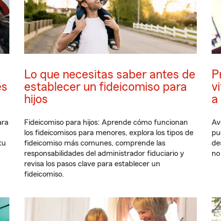
Lo que necesitas saber antes de
P
es
establecer un fideicomiso para
v
hijos
a 
ara
Fideicomiso para hijos: Aprende cómo funcionan
Av
los fideicomisos para menores, explora los tipos de
pu
tu
fideicomiso más comunes, comprende las
de
responsabilidades del administrador fiduciario y
no
revisa los pasos clave para establecer un
fideicomiso.