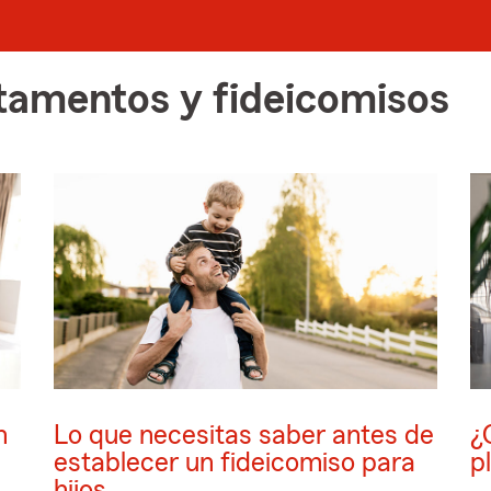
stamentos y fideicomisos
n
Lo que necesitas saber antes de
¿
establecer un fideicomiso para
p
hijos