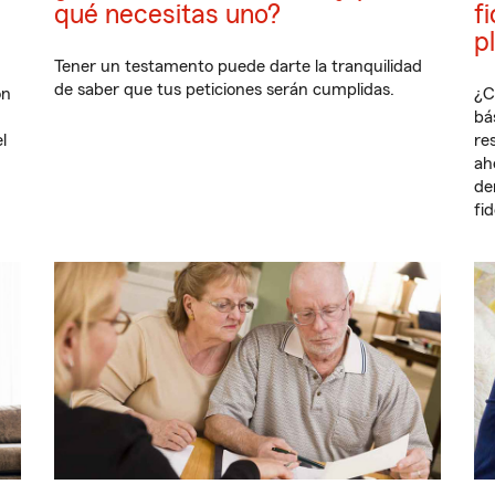
qué necesitas uno?
f
p
Tener un testamento puede darte la tranquilidad
de saber que tus peticiones serán cumplidas.
ón
¿C
bá
l
re
ah
de
fi