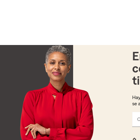
E
c
t
Hay
se 
C