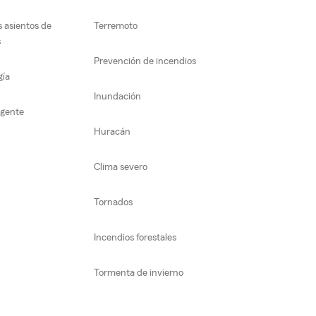
s asientos de
Terremoto
s
Prevención de incendios
gía
Inundación
igente
Huracán
Clima severo
Tornados
Incendios forestales
Tormenta de invierno