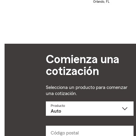
Orlando, FL
Comienza una
cotización
Selecciona un producto para comenzar
una cotización.
Producto
Selecciona
un
producto
name
from
dropdown
Código postal
Ingresa