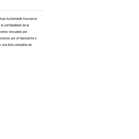
utual Automobile Insurance
a confiabilidad de la
rceros vinculado por
ovistos por el fabricante o
n una lista completa de