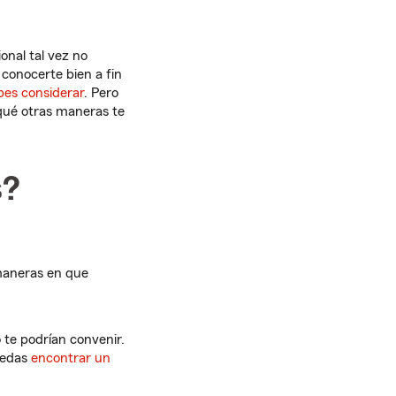
onal tal vez no
conocerte bien a fin
bes considerar
. Pero
 qué otras maneras te
s?
 maneras en que
te podrían convenir.
uedas
encontrar un