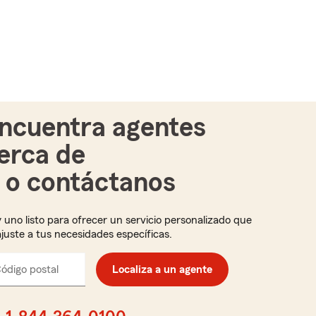
ncuentra agentes
erca de
i o contáctanos
 uno listo para ofrecer un servicio personalizado que
ajuste a tus necesidades específicas.
ódigo postal
Ingresa
Localiza a un agente
el
código
postal