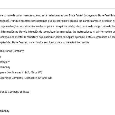
o se obtuvo de varias fuentes que no están relacionadas con State Farm® (incluyendo State Farm M
iliadas). Aunque nosotros consideramos que es confiable y precisa, no garantizamos la precisión ni l
sponsable y no respalda ni aprueba, implícita ni explícitamente, el contenido de ningún sitio de te
 información no tiene la intención de reemplazar los manuales, las instrucciones ni la información pr
pacitado o de afectar la cobertura bajo cualquier póliza de seguro aplicable. Estas sugerencias no so
 pérdida. State Farm no garantiza los resultados del uso de esta información.
e Insurance Company
y
 Company
 Company
pany (Not licensed in MA, NY or WI)
 Assurance Company (Licensed in NY and WI)
urance Company of Texas
 Company