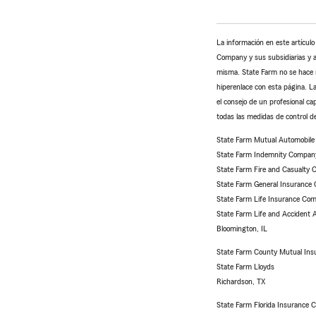
La información en este artícul
Company y sus subsidiarias y af
misma. State Farm no se hace re
hiperenlace con esta página. La
el consejo de un profesional ca
todas las medidas de control de
State Farm Mutual Automobil
State Farm Indemnity Compan
State Farm Fire and Casualty
State Farm General Insurance
State Farm Life Insurance Com
State Farm Life and Accident
Bloomington, IL
State Farm County Mutual Ins
State Farm Lloyds
Richardson, TX
State Farm Florida Insurance