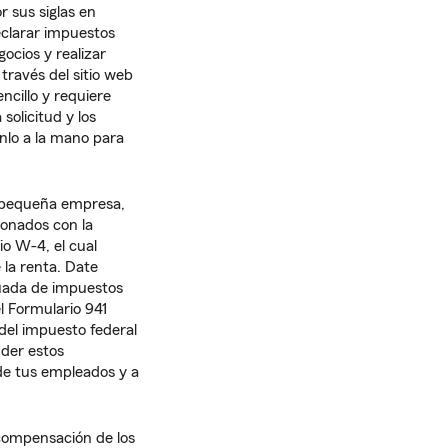
r sus siglas en
declarar impuestos
ocios y realizar
 través del sitio web
ncillo y requiere
solicitud y los
enlo a la mano para
 pequeña empresa,
ionados con la
o W-4, el cual
 la renta. Date
cuada de impuestos
l Formulario 941
 del impuesto federal
nder estos
de tus empleados y a
 compensación de los