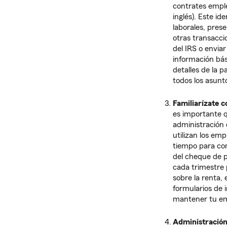
contrates emple
inglés). Este id
laborales, pres
otras transaccio
del IRS o enviar
información bási
detalles de la 
todos los asunt
Familiarízate c
es importante q
administración 
utilizan los em
tiempo para co
del cheque de p
cada trimestre 
sobre la renta,
formularios de 
mantener tu em
Administració