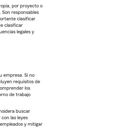
ropia, por proyecto o
. Son responsables
ortante clasificar
 clasificar
encias legales y
tu empresa. Si no
cluyen requisitos de
Comprender los
orno de trabajo
onsidera buscar
 con las leyes
 empleados y mitigar