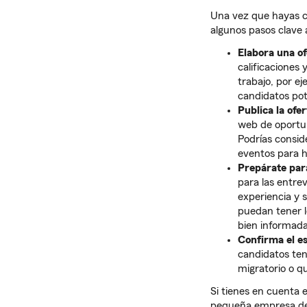
Una vez que hayas co
algunos pasos clave 
Elabora una of
calificaciones 
trabajo, por e
candidatos po
Publica la ofer
web de oportun
Podrías consid
eventos para h
Prepárate para
para las entre
experiencia y 
puedan tener l
bien informada
Confirma el es
candidatos ten
migratorio o qu
Si tienes en cuenta 
pequeña empresa de 