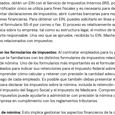
ados, obtén un EIN con el Servicio de Impuestos Internos (IRS, po
entificador único se utiliza para fines fiscales y es necesario para 
entar declaraciones de impuestos, abrir cuentas bancarias para neg
nes financieras. Para obtener un EIN, puedes solicitarlo en línea a
 el formulario SS-4 por correo o fax. El proceso es relativamente se
ca sobre tu empresa, tal como su estructura legal, el motivo de la 
parte responsable. Una vez que se apruebe, recibirás tu EIN. Mant
os relacionados con impuestos.
on los formularios de impuestos:
Al contratar empleados para tu
ue te familiarices con los distintos formularios de impuestos relac
de nómina. Uno de los formularios más importantes es el formulari
pleados para indicar sus retenciones para el impuesto federal sobre
mprender cómo calcular y retener con precisión la cantidad ade
ago de cada empleado. Es posible que también debas presentar e
para declarar los impuestos sobre la nómina, incluida la retención
 el impuesto del Seguro Social y el impuesto de Medicare. Compre
impuestos puede ayudarte a administrar con precisión la nómina 
presa en cumplimiento con los reglamentos tributarios.
n de nómina:
Esto implica gestionar los aspectos financieros de la