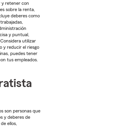
r y retener con
es sobre la renta,
ncluye deberes como
 trabajadas,
dministración
isa y puntual,
Considera utilizar
 y reducir el riesgo
minas, puedes tener
 con tus empleados.
ratista
dos son personas que
ios y deberes de
de ellos,