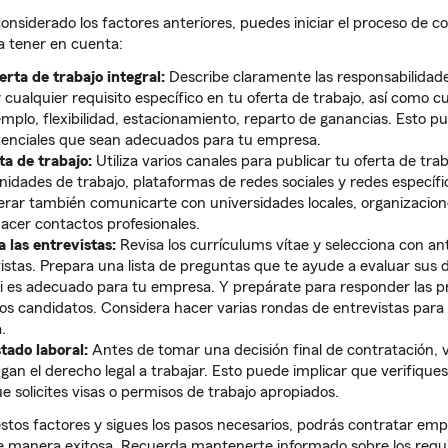
nsiderado los factores anteriores, puedes iniciar el proceso de c
a tener en cuenta:
erta de trabajo integral:
Describe claramente las responsabilidades
y cualquier requisito específico en tu oferta de trabajo, así como c
jemplo, flexibilidad, estacionamiento, reparto de ganancias. Esto p
tenciales que sean adecuados para tu empresa.
ta de trabajo:
Utiliza varios canales para publicar tu oferta de tr
idades de trabajo, plataformas de redes sociales y redes específic
erar también comunicarte con universidades locales, organizacion
acer contactos profesionales.
 las entrevistas:
Revisa los currículums vítae y selecciona con an
vistas. Prepara una lista de preguntas que te ayude a evaluar sus 
si es adecuado para tu empresa. Y prepárate para responder las 
os candidatos. Considera hacer varias rondas de entrevistas para
.
tado laboral:
Antes de tomar una decisión final de contratación, v
gan el derecho legal a trabajar. Esto puede implicar que verifique
e solicites visas o permisos de trabajo apropiados.
estos factores y sigues los pasos necesarios, podrás contratar em
manera exitosa. Recuerda mantenerte informado sobre los requis