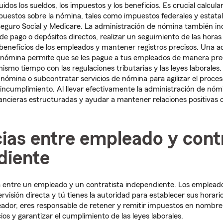
idos los sueldos, los impuestos y los beneficios. Es crucial calcula
mpuestos sobre la nómina, tales como impuestos federales y estatal
Seguro Social y Medicare. La administración de nómina también i
de pago o depósitos directos, realizar un seguimiento de las horas
 beneficios de los empleados y mantener registros precisos. Una a
 nómina permite que se les pague a tus empleados de manera prec
smo tiempo con las regulaciones tributarias y las leyes laborales. 
nómina o subcontratar servicios de nómina para agilizar el proceso
 incumplimiento. Al llevar efectivamente la administración de nó
ancieras estructuradas y ayudar a mantener relaciones positivas
ias entre empleado y cont
diente
ia entre un empleado y un contratista independiente. Los emplea
rvisión directa y tú tienes la autoridad para establecer sus horar
dor, eres responsable de retener y remitir impuestos en nombre 
os y garantizar el cumplimiento de las leyes laborales.