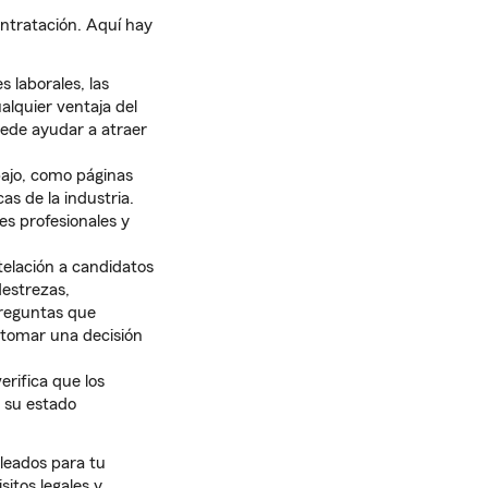
ontratación. Aquí hay
 laborales, las
ualquier ventaja del
uede ayudar a atraer
abajo, como páginas
as de la industria.
es profesionales y
telación a candidatos
destrezas,
preguntas que
 tomar una decisión
erifica que los
s su estado
pleados para tu
itos legales y