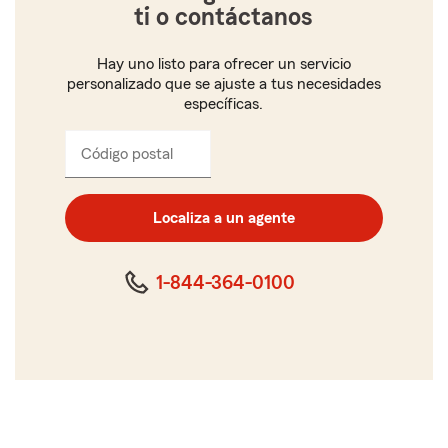
ti o contáctanos
Hay uno listo para ofrecer un servicio
personalizado que se ajuste a tus necesidades
específicas.
Código postal
Ingresa
el
código
postal
Localiza a un agente
de
cinco
dígitos
1-844-364-0100