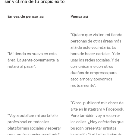
ser víctima de tu propio éxito.
En vez de pensar así
Piensa así
“Quiero que visiten mi tienda
personas de otras áreas más
allá de este vecindario. Es
“Mi tienda es nueva en esta
hora de hacer carteles. Y de
área. La gente obviamente la
usar las redes sociales. Y de
notará al pasar”.
comunicarme con otros
dueños de empresas para
asociarnos y apoyarnos
mutuamente”.
“Claro, publicaré mis obras de
arte en Instagram y Facebook.
“Voy a publicar mi portafolio
Pero también voy a recorrer
profesional en todas las
las calles. ¿Hay cafeterías que
plataformas sociales y esperar
buscan presentar artistas
que tenga el mejor resultado”.
locales? ¿Qué tal las ferias de