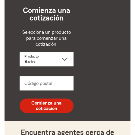
Comienza una
cotización
Selecciona un producto
para comenzar una
cotización.
Producto
Selecciona
un
producto
name
from
dropdown
Código postal
Ingresa
un
código
postal
Comienza una
de
cotización
5
dígitos
Encuentra agentes cerca de