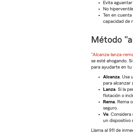
Evita aguantar
No hiperventile
Ten en cuenta 
capacidad de 
Método "a
"Alcanza-lanza-rem
se esté ahogando. Si
para ayudarte en tu
Alcanza
. Usa 
para alcanzar 
Lanza
. Si la 
flotación o in
Rema
. Rema o
seguro.
Ve
. Considera 
un dispositivo 
Llama al 911 de inme