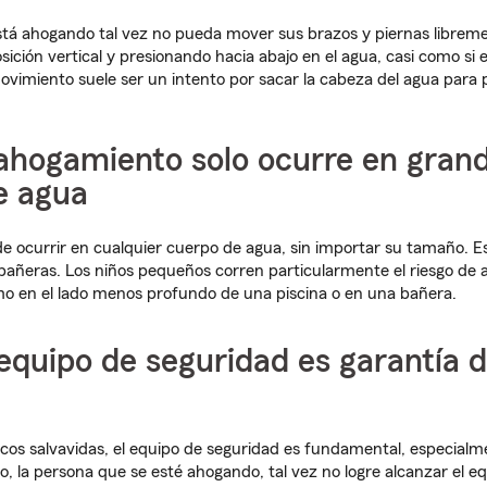
stá ahogando tal vez no pueda mover sus brazos y piernas libre
sición vertical y presionando hacia abajo en el agua, casi como si
ovimiento suele ser un intento por sacar la cabeza del agua para p
 ahogamiento solo ocurre en gran
e agua
 ocurrir en cualquier cuerpo de agua, sin importar su tamaño. Est
bañeras. Los niños pequeños corren particularmente el riesgo de
o en el lado menos profundo de una piscina o en una bañera.
 equipo de seguridad es garantía 
lecos salvavidas, el equipo de seguridad es fundamental, especial
o, la persona que se esté ahogando, tal vez no logre alcanzar el e