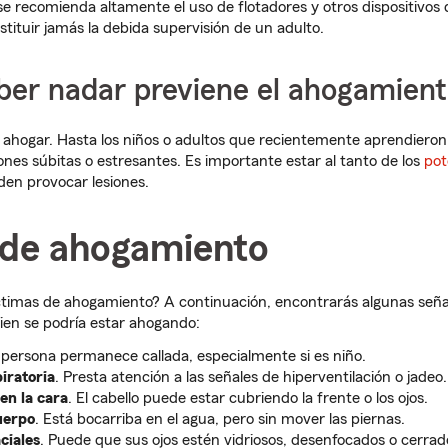
, se recomienda altamente el uso de flotadores y otros dispositivos
stituir jamás la debida supervisión de un adulto.
ber nadar previene el ahogamien
 ahogar. Hasta los niños o adultos que recientemente aprendiero
ones súbitas o estresantes. Es importante estar al tanto de los
pot
en provocar lesiones.
 de ahogamiento
ctimas de ahogamiento? A continuación, encontrarás algunas seña
ien se podría estar ahogando:
a persona permanece callada, especialmente si es niño.
piratoria
. Presta atención a las señales de hiperventilación o jadeo.
 en la cara
. El cabello puede estar cubriendo la frente o los ojos.
uerpo
. Está bocarriba en el agua, pero sin mover las piernas.
ciales
. Puede que sus ojos estén vidriosos, desenfocados o cerrad