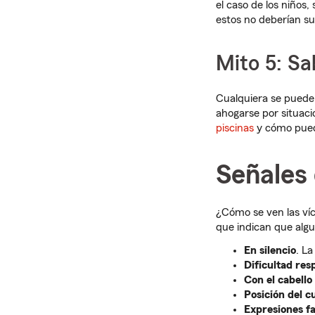
el caso de los niños
estos no deberían su
Mito 5: Sa
Cualquiera se puede
ahogarse por situaci
piscinas
y cómo pued
Señales
¿Cómo se ven las ví
que indican que algu
En silencio
. L
Dificultad res
Con el cabello
Posición del c
Expresiones fa