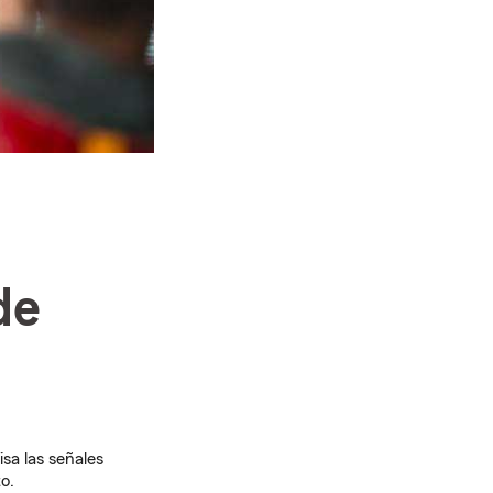
de
sa las señales
o.