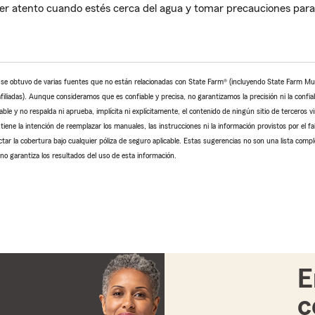
 atento cuando estés cerca del agua y tomar precauciones para
o se obtuvo de varias fuentes que no están relacionadas con State Farm® (incluyendo State Farm M
iliadas). Aunque consideramos que es confiable y precisa, no garantizamos la precisión ni la confiab
le y no respalda ni aprueba, implícita ni explícitamente, el contenido de ningún sitio de terceros v
tiene la intención de reemplazar los manuales, las instrucciones ni la información provistos por el fa
ctar la cobertura bajo cualquier póliza de seguro aplicable. Estas sugerencias no son una lista comp
no garantiza los resultados del uso de esta información.
E
c