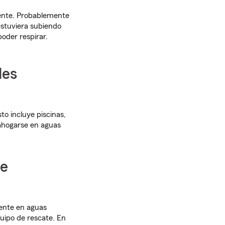
mente. Probablemente
 estuviera subiendo
oder respirar.
des
o incluye piscinas,
 ahogarse en aguas
de
mente en aguas
quipo de rescate. En