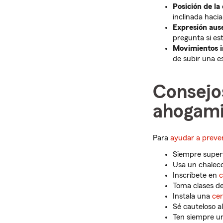
Posición de la
inclinada hacia
Expresión aus
pregunta si est
Movimientos i
de subir una e
Consejos
ahogami
Para
ayudar a preve
Siempre superv
Usa un chalec
Inscríbete en
c
Toma clases de
Instala una
cer
Sé cauteloso a
Ten siempre u