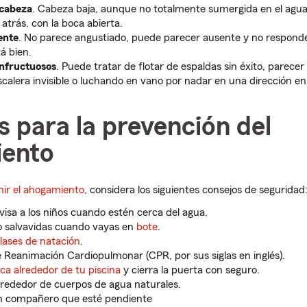
 cabeza
. Cabeza baja, aunque no totalmente sumergida en el agu
 atrás, con la boca abierta.
ente
. No parece angustiado, puede parecer ausente y no responde
á bien.
nfructuosos
. Puede tratar de flotar de espaldas sin éxito, parece
scalera invisible o luchando en vano por nadar en una dirección en 
 para la prevención del
ento
nir el ahogamiento
, considera los siguientes consejos de seguridad
isa a los niños cuando estén cerca del agua.
o salvavidas cuando vayas en
bote
.
lases de natación
.
 Reanimación Cardiopulmonar (CPR, por sus siglas en inglés).
ca alrededor de tu piscina
y cierra la puerta con seguro.
lrededor de cuerpos de agua naturales.
n compañero que esté pendiente