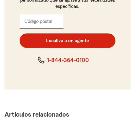
personalizado que se ajuste a tus necesidades
específicas.
Código postal
Ingresa
el
código
postal
Localiza a un agente
de
cinco
dígitos
1-844-364-0100
Artículos relacionados