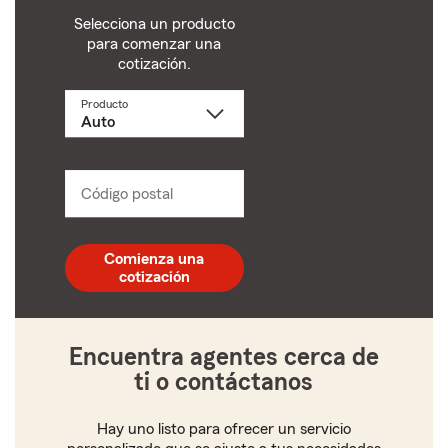
Selecciona un producto
para comenzar una
cotización.
Producto
Selecciona
un
producto
name
from
dropdown
Código postal
Ingresa
un
código
postal
Comienza una
de
cotización
5
dígitos
Encuentra agentes cerca de
ti o contáctanos
Hay uno listo para ofrecer un servicio