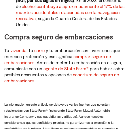
(BUI, por sus siglas en inglés)
: En el 2023, el consumo
de
alcohol contribuyó a aproximadamente al 17% de las
muertes accidentales relacionadas con la navegación
recreativa
, según la Guardia Costera de los Estados
Unidos.
Compra seguro de embarcaciones
Tu
vivienda
, tu
carro
y tu embarcación son inversiones que
merecen protección y eso significa
comprar seguro de
embarcaciones
. Antes de meter tu embarcación en el agua,
comunícate con un
agente de State Farm®
para hablar sobre
posibles descuentos y opciones de
cobertura de seguro de
embarcaciones
.
La información en este artículo se obtuvo de varias fuentes que no están
relacionadas con State Farm® (incluyendo State Farm Mutual Automobile
Insurance Company y sus subsidiarias y afiliadas). Aunque nosotros
consideramos que es confiable y precisa, no garantizamos la precisión ni la
confiabilidad de la misma. State Farm no se hace responsable y no respalda ni