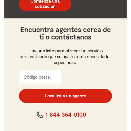
Comienza una
de
cotización
5
dígitos
Encuentra agentes cerca de
ti o contáctanos
Hay uno listo para ofrecer un servicio
personalizado que se ajuste a tus necesidades
específicas.
Código postal
Ingresa
el
código
postal
Localiza a un agente
de
cinco
dígitos
1-844-364-0100