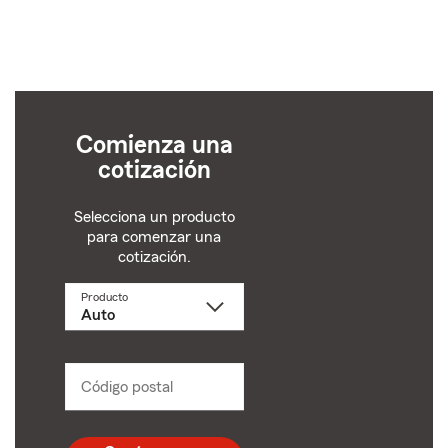
Comienza una
cotización
Selecciona un producto
para comenzar una
cotización.
Producto
Selecciona
un
producto
name
from
dropdown
Código postal
Ingresa
un
código
postal