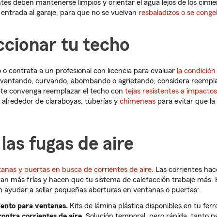
ntes deben mantenerse limpios y orientar el agua lejos de los cimie
y entrada al garaje, para que no se vuelvan
resbaladizos o se conge
ccionar tu techo
 o contrata a un profesional con licencia para evaluar
la condición
levantando, curvando, abombando o agrietando, considera reempla
á te convenga reemplazar el techo con
tejas resistentes a impactos
 alrededor de claraboyas, tuberías y
chimeneas
para evitar que la 
 las fugas de aire
anas y puertas en busca de corrientes de aire
. Las corrientes hac
tan más frías y hacen que tu sistema de calefacción trabaje más. 
 ayudar a sellar pequeñas aberturas en ventanas o puertas:
iento para ventanas.
Kits de lámina plástica disponibles en tu ferre
contra corrientes de aire.
Solución temporal, pero rápida, tanto 