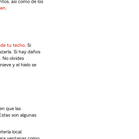
ntos, así como de los
len
.
 de tu techo
. Si
zarla. Si hay daños
. No olvides
nieve y el hielo se
en que las
Estas son algunas
tería local.
para ventanas como