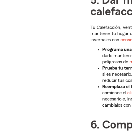
5. Dar 
calefac
Tu Calefacción, Vent
mantener tu hogar cá
invernales con
conse
Programa una 
darle mantenim
peligrosos de
m
Prueba tu ter
si es necesario
reducir tus cos
Reemplaza el f
comience el
cl
necesario e, in
cámbialos con 
6. Comp