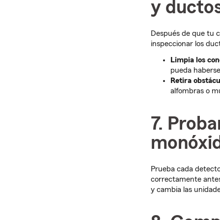
y ducto
Después de que tu c
inspeccionar los duc
Limpia los cond
pueda haberse
Retira obstácu
alfombras o m
7. Proba
monóxid
Prueba cada detecto
correctamente antes
y cambia las unidad