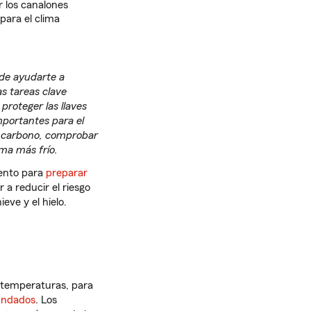
 los canalones
para el clima
de ayudarte a
as tareas clave
 proteger las llaves
mportantes para el
e carbono, comprobar
ma más frío.
mento para
preparar
a reducir el riesgo
eve y el hielo.
 temperaturas, para
undados
. Los