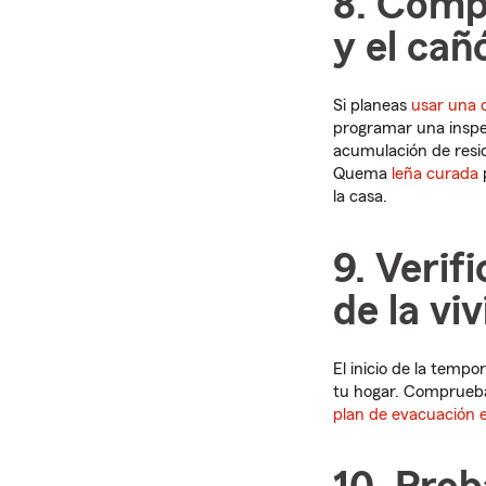
8. Comp
y el cañ
Si planeas
usar una 
programar una inspe
acumulación de resid
Quema
leña curada
la casa.
9. Verif
de la vi
El inicio de la temp
tu hogar. Comprueb
plan de evacuación 