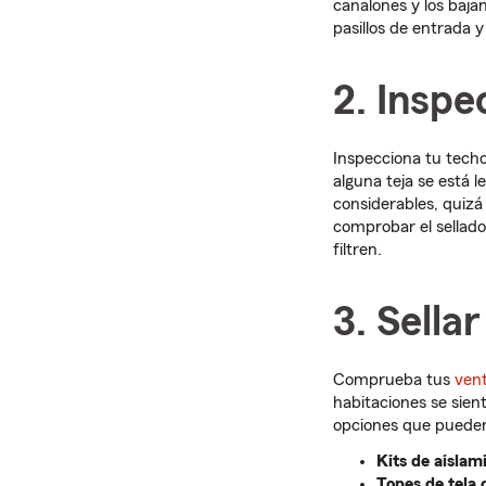
canalones y los baja
pasillos de entrada 
2. Inspe
Inspecciona tu techo
alguna teja se está 
considerables, quiz
comprobar el sellado
filtren.
3. Sellar
Comprueba tus
vent
habitaciones se sien
opciones que pueden
Kits de aislam
Topes de tela 