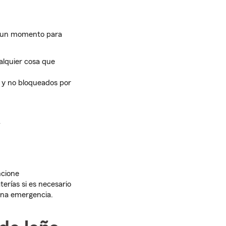
te un momento para
ualquier cosa que
 y no bloqueados por
y
ncione
rías si es necesario
una emergencia.