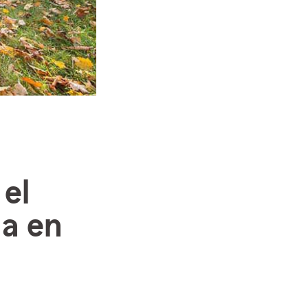
el
da en