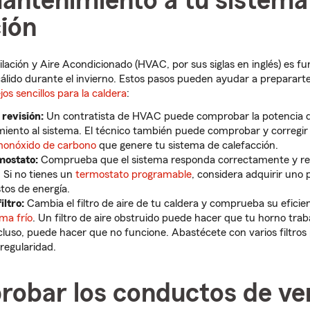
mantenimiento a tu sistema
ción
ilación y Aire Acondicionado (HVAC, por sus siglas en inglés) es 
lido durante el invierno. Estos pasos pueden ayudar a prepararte
jos sencillos para la caldera
:
revisión:
Un contratista de HVAC puede comprobar la potencia de
iento al sistema. El técnico también puede comprobar y corregir 
onóxido de carbono
que genere tu sistema de calefacción.
mostato:
Comprueba que el sistema responda correctamente y ree
. Si no tienes un
termostato programable
, considera adquirir uno
tos de energía.
iltro:
Cambia el filtro de aire de tu caldera y comprueba su eficie
ima frío
. Un filtro de aire obstruido puede hacer que tu horno trab
cluso, puede hacer que no funcione. Abastécete con varios filtros 
regularidad.
robar los conductos de ven