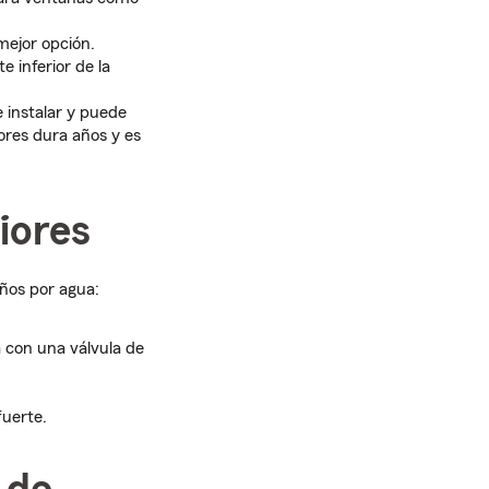
mejor opción.
e inferior de la
e instalar y puede
iores dura años y es
riores
ños por agua:
a con una válvula de
fuerte.