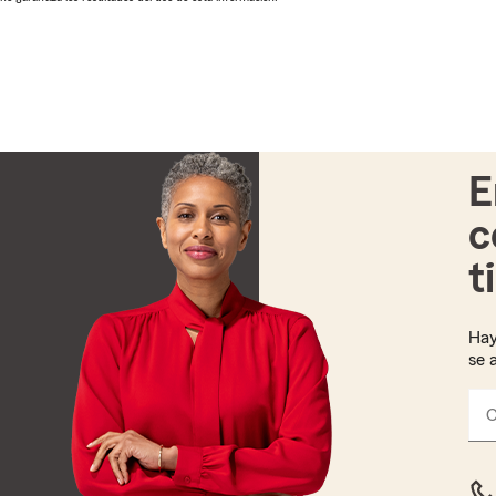
E
c
t
Hay
se 
C