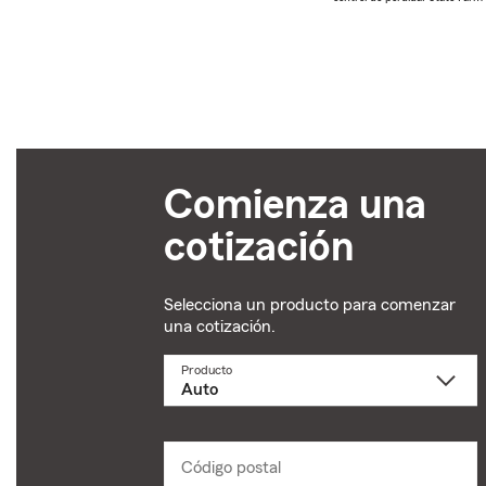
Comienza una
cotización
Selecciona un producto para comenzar
una cotización.
Producto
Selecciona
un
producto
name
from
dropdown
Código postal
Ingresa