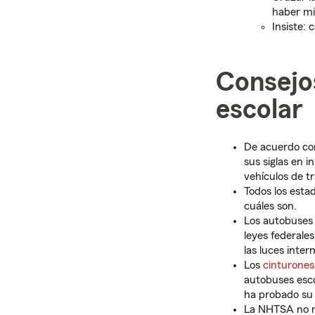
haber mi
Insiste: 
Consejo
escolar
De acuerdo co
sus siglas en i
vehículos de t
Todos los esta
cuáles son.
Los autobuses 
leyes federales
las luces inter
Los
cinturones
autobuses esco
ha probado su 
La NHTSA no re