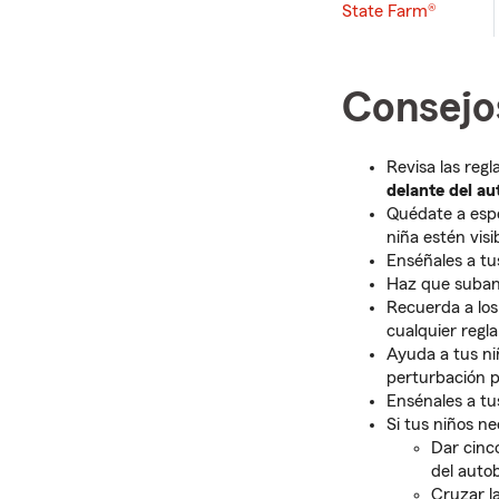
State Farm®
Consejo
Revisa las regl
delante del au
Quédate a espe
niña estén visi
Enséñales a tu
Haz que suban
Recuerda a los
cualquier regla
Ayuda a tus ni
perturbación p
Ensénales a tu
Si tus niños n
Dar cinc
del auto
Cruzar l