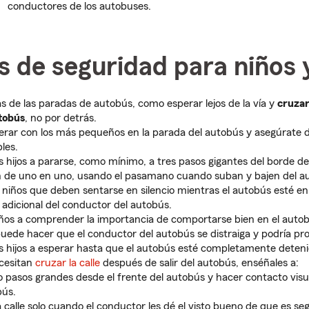
conductores de los autobuses.
s de seguridad para niños 
as de las paradas de autobús, como esperar lejos de la vía y
cruzar
tobús
, no por detrás.
rar con los más pequeños en la parada del autobús y asegúrate d
bles.
s hijos a pararse, como mínimo, a tres pasos gigantes del borde de 
 de uno en uno, usando el pasamano cuando suban y bajen del a
 niños que deben sentarse en silencio mientras el autobús esté e
 adicional del conductor del autobús.
ños a comprender la importancia de comportarse bien en el autob
uede hacer que el conductor del autobús se distraiga y podría p
s hijos a esperar hasta que el autobús esté completamente deteni
ecesitan
cruzar la calle
después de salir del autobús, enséñales a:
o pasos grandes desde el frente del autobús y hacer contacto visu
bús.
a calle solo cuando el conductor les dé el visto bueno de que es s