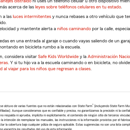
anejes distraído
ni uses un teléfono celular u otro dispositivo mie
ás acerca de las
leyes sobre teléfonos celulares en tu estado
.
n a las
luces intermitentes
y nunca rebases a otro vehículo que te
ido.
elocidad y mantente alerta a
niños caminando
por la calle, espec
das en una entrada al garaje o cuando vayas saliendo de un garaje
ntando en bicicleta rumbo a la escuela.
, considera visitar
Safe Kids Worldwide
y la
Administración Nacio
teras
. Y si tu hijo va a la escuela caminando o en bicicleta, no olvid
 al viajar para los niños que regresan a clases
.
®
o se obtuvo de varias fuentes que no están relacionadas con State Farm
(incluyendo State Farm Mu
iliadas). Aunque consideramos que es confiable y precisa, no garantizamos la precisión ni la confia
o respalda ni aprueba, implícita ni explícitamente, el contenido de ningún sitio de terceros vincula
 la intención de reemplazar los manuales, las instrucciones ni la información provistos por el fabrica
ctar la cobertura bajo cualquier póliza de seguro aplicable. Estas sugerencias no son una lista comp
no garantiza los resultados del uso de esta información.