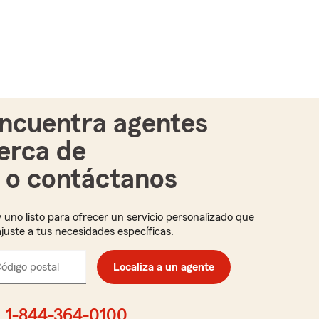
ncuentra agentes
erca de
i o contáctanos
 uno listo para ofrecer un servicio personalizado que
ajuste a tus necesidades específicas.
ódigo postal
Ingresa
Localiza a un agente
el
código
postal
1-844-364-0100
de