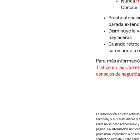
Nunca
m
Conoce m
Presta atenció
parada extend
Disminuye la v
hay aceras.
Cuando retroce
caminando o mo
Para más información
Tráfico en las Carre
consejos de seguridad
La información en este artícul
Company y sus subsidiarias y af
Farm no se hace responsable y n
página. La información no tiene
profesional capacitado o de afe
control de pérdida. State Farm 