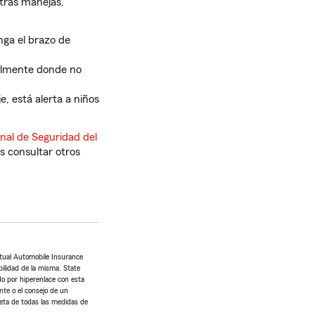
ntras manejas.
nga el brazo de
ialmente donde no
, está alerta a niños
nal de Seguridad del
es consultar otros
tual Automobile Insurance
bilidad de la misma. State
do por hiperenlace con esta
nte o el consejo de un
leta de todas las medidas de