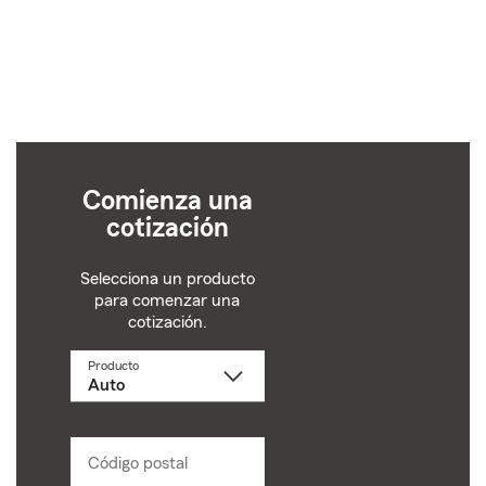
Comienza una
cotización
Selecciona un producto
para comenzar una
cotización.
Producto
Selecciona
un
producto
name
from
dropdown
Código postal
Ingresa
un