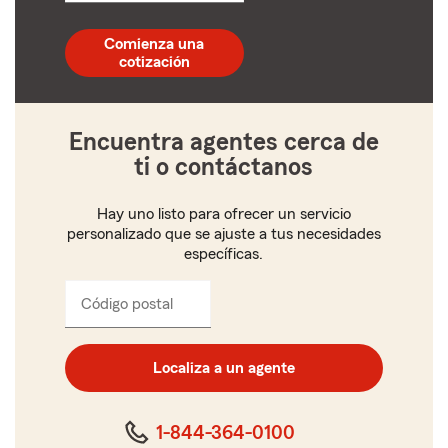
código
postal
Comienza una
de
cotización
5
dígitos
Encuentra agentes cerca de
ti o contáctanos
Hay uno listo para ofrecer un servicio
personalizado que se ajuste a tus necesidades
específicas.
Código postal
Ingresa
el
código
postal
Localiza a un agente
de
cinco
dígitos
1-844-364-0100