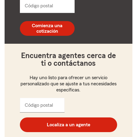
Código postal
Ingresa
un
código
postal
Comienza una
de
cotización
5
dígitos
Encuentra agentes cerca de
ti o contáctanos
Hay uno listo para ofrecer un servicio
personalizado que se ajuste a tus necesidades
específicas.
Código postal
Ingresa
el
código
postal
Localiza a un agente
de
cinco