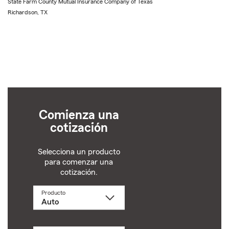
State Farm County Mutual Insurance Company of Texas
Richardson, TX
Comienza una
cotización
Selecciona un producto
para comenzar una
cotización.
Producto
Selecciona
un
producto
name
from
dropdown