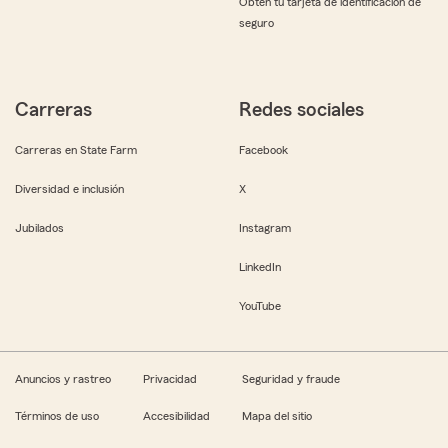
Obtén tu tarjeta de identificación de
seguro
Carreras
Redes sociales
Carreras en State Farm
Facebook
Diversidad e inclusión
X
Jubilados
Instagram
LinkedIn
YouTube
Anuncios y rastreo
Privacidad
Seguridad y fraude
Términos de uso
Accesibilidad
Mapa del sitio