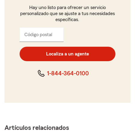
Hay uno listo para ofrecer un servicio
personalizado que se ajuste a tus necesidades
específicas.
Código postal
Ingresa
el
código
postal
Localiza a un agente
de
cinco
dígitos
1-844-364-0100
Artículos relacionados