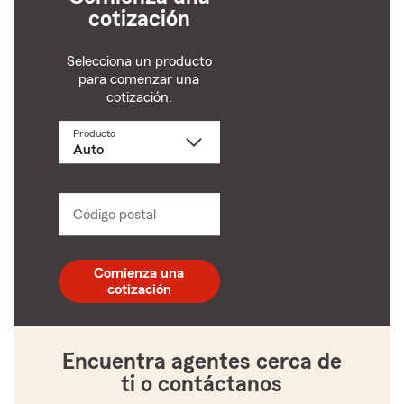
cotización
Selecciona un producto
para comenzar una
cotización.
Producto
Selecciona
un
producto
name
from
dropdown
Código postal
Ingresa
un
código
postal
Comienza una
de
cotización
5
dígitos
Encuentra agentes cerca de
ti o contáctanos