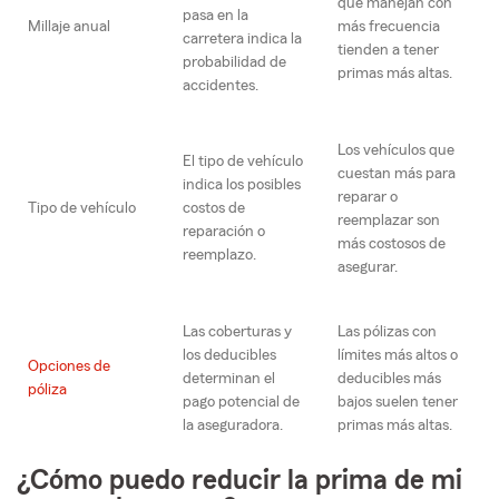
que manejan con
pasa en la
Millaje anual
más frecuencia
carretera indica la
tienden a tener
probabilidad de
primas más altas.
accidentes.
Los vehículos que
El tipo de vehículo
cuestan más para
indica los posibles
reparar o
Tipo de vehículo
costos de
reemplazar son
reparación o
más costosos de
reemplazo.
asegurar.
Las coberturas y
Las pólizas con
los deducibles
límites más altos o
Opciones de
determinan el
deducibles más
póliza
pago potencial de
bajos suelen tener
la aseguradora.
primas más altas.
¿Cómo puedo reducir la prima de mi