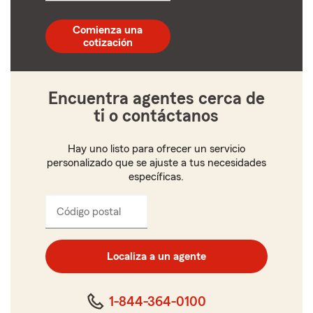
código
postal
Comienza una
de
cotización
5
dígitos
Encuentra agentes cerca de
ti o contáctanos
Hay uno listo para ofrecer un servicio
personalizado que se ajuste a tus necesidades
específicas.
Código postal
Ingresa
el
código
postal
Localiza a un agente
de
cinco
dígitos
1-844-364-0100