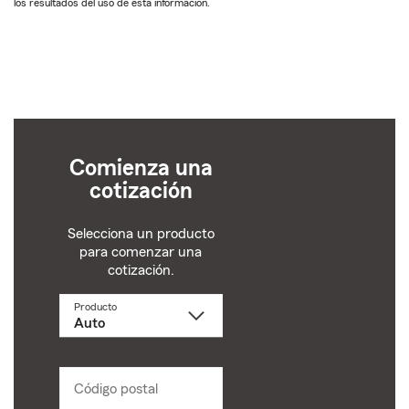
los resultados del uso de esta información.
Comienza una
cotización
Selecciona un producto
para comenzar una
cotización.
Producto
Selecciona
un
producto
name
from
dropdown
Código postal
Ingresa
un