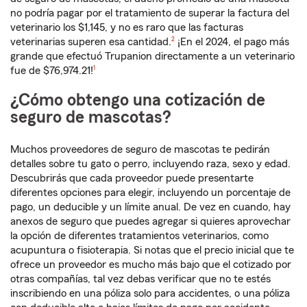
no podría pagar por el tratamiento de superar la factura del
veterinario los $1,145, y no es raro que las facturas
nota de pie de página
veterinarias superen esa cantidad.
2
¡En el 2024, el pago más
grande que efectuó Trupanion directamente a un veterinario
nota de pie de página
fue de $76,974.21!
1
¿Cómo obtengo una cotización de
seguro de mascotas?
Muchos proveedores de seguro de mascotas te pedirán
detalles sobre tu gato o perro, incluyendo raza, sexo y edad.
Descubrirás que cada proveedor puede presentarte
diferentes opciones para elegir, incluyendo un porcentaje de
pago, un deducible y un límite anual. De vez en cuando, hay
anexos de seguro que puedes agregar si quieres aprovechar
la opción de diferentes tratamientos veterinarios, como
acupuntura o fisioterapia. Si notas que el precio inicial que te
ofrece un proveedor es mucho más bajo que el cotizado por
otras compañías, tal vez debas verificar que no te estés
inscribiendo en una póliza solo para accidentes, o una póliza