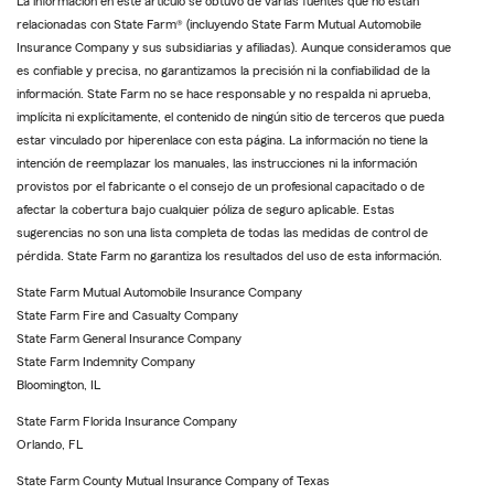
La información en este artículo se obtuvo de varias fuentes que no están
relacionadas con State Farm® (incluyendo State Farm Mutual Automobile
Insurance Company y sus subsidiarias y afiliadas). Aunque consideramos que
es confiable y precisa, no garantizamos la precisión ni la confiabilidad de la
información. State Farm no se hace responsable y no respalda ni aprueba,
implícita ni explícitamente, el contenido de ningún sitio de terceros que pueda
estar vinculado por hiperenlace con esta página. La información no tiene la
intención de reemplazar los manuales, las instrucciones ni la información
provistos por el fabricante o el consejo de un profesional capacitado o de
afectar la cobertura bajo cualquier póliza de seguro aplicable. Estas
sugerencias no son una lista completa de todas las medidas de control de
pérdida. State Farm no garantiza los resultados del uso de esta información.
State Farm Mutual Automobile Insurance Company
State Farm Fire and Casualty Company
State Farm General Insurance Company
State Farm Indemnity Company
Bloomington, IL
State Farm Florida Insurance Company
Orlando, FL
State Farm County Mutual Insurance Company of Texas