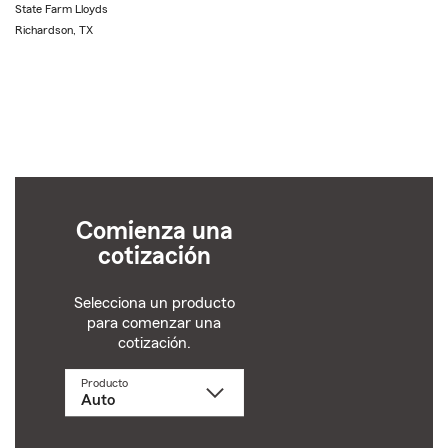
State Farm Lloyds
Richardson, TX
Comienza una
cotización
Selecciona un producto
para comenzar una
cotización.
Producto
Selecciona
un
producto
name
from