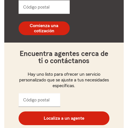
dropdown
Código postal
Ingresa
un
código
postal
Comienza una
de
cotización
5
dígitos
Encuentra agentes cerca de
ti o contáctanos
Hay uno listo para ofrecer un servicio
personalizado que se ajuste a tus necesidades
específicas.
Código postal
Ingresa
el
código
postal
Localiza a un agente
de
cinco