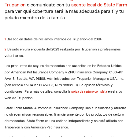
Trupanion
o comunícate con tu
agente local de State Farm
para ver qué cobertura será la más adecuada para ti y tu
peludo miembro de la familia.
regresar
1
Basado en datos de reclamos internos de Trupanion del 2024.
a
regresar
2
Basado en una encuesta del 2023 realizada por Trupanion a profesionales
la
a
veterinarios.
referencia
la
Los productos de seguro de mascotas son suscritos en los Estados Unidos
referencia
por American Pet Insurance Company y ZPIC Insurance Company, 6100-4th
Ave. S, Seattle, WA 98108. Administrados por Trupanion Managers USA, Inc.
(con licencia en CA n.° 0G22803, NPN 9588590). Se aplican términos y
condiciones. Para más detalles, consulta la
póliza de seguro completa
en el sitio
web de Trupanion.
State Farm Mutual Automobile Insurance Company, sus subsidiarias y afiliadas
no ofrecen ni son responsables financieramente por los productos de seguro
de mascotas. State Farm es una entidad independiente y no está afiliada con
Trupanion ni con American Pet Insurance.