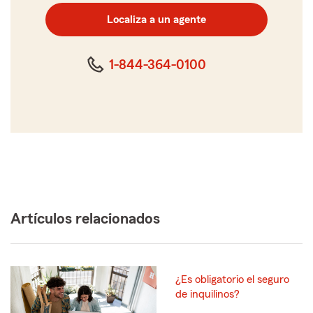
código
postal
Localiza a un agente
de
cinco
dígitos
1-844-364-0100
Artículos relacionados
¿Es obligatorio el seguro
de inquilinos?