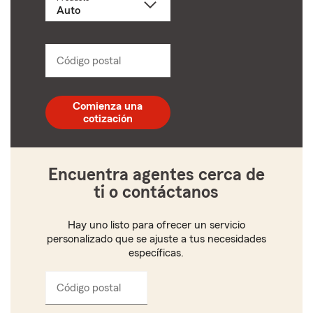
un
producto
name
from
dropdown
Código postal
Ingresa
un
código
postal
Comienza una
de
cotización
5
dígitos
Encuentra agentes cerca de
ti o contáctanos
Hay uno listo para ofrecer un servicio
personalizado que se ajuste a tus necesidades
específicas.
Código postal
Ingresa
el