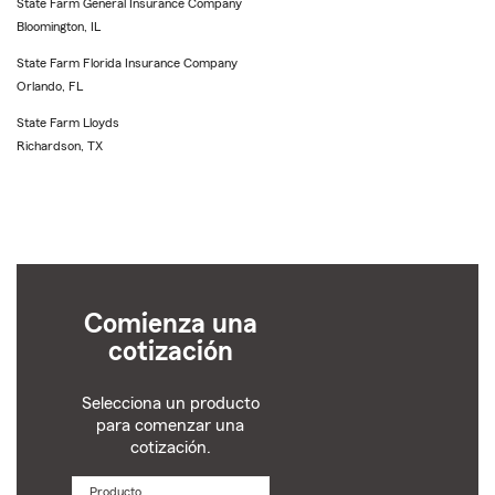
State Farm General Insurance Company
Bloomington, IL
State Farm Florida Insurance Company
Orlando, FL
State Farm Lloyds
Richardson, TX
Comienza una
cotización
Selecciona un producto
para comenzar una
cotización.
Producto
Selecciona