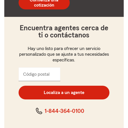
Comienza una
de
cotización
5
dígitos
Encuentra agentes cerca de
ti o contáctanos
Hay uno listo para ofrecer un servicio
personalizado que se ajuste a tus necesidades
específicas.
Código postal
Ingresa
el
código
postal
Localiza a un agente
de
cinco
dígitos
1-844-364-0100