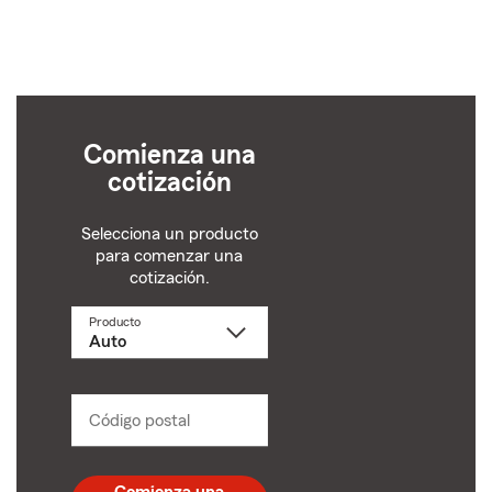
Comienza una
cotización
Selecciona un producto
para comenzar una
cotización.
Producto
Selecciona
un
producto
name
from
dropdown
Código postal
Ingresa
un
código
postal