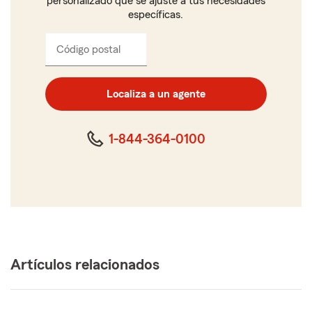
personalizado que se ajuste a tus necesidades
específicas.
Código postal
Ingresa
el
código
postal
Localiza a un agente
de
cinco
dígitos
1-844-364-0100
Artículos relacionados