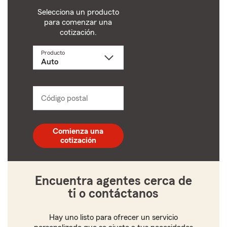
Selecciona un producto
para comenzar una
cotización.
Producto
Selecciona
un
producto
name
from
dropdown
Código postal
Ingresa
un
código
postal
Comienza una
de
cotización
5
dígitos
Encuentra agentes cerca de
ti o contáctanos
Hay uno listo para ofrecer un servicio