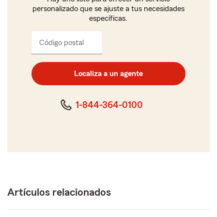
personalizado que se ajuste a tus necesidades
específicas.
Código postal
Ingresa
el
código
postal
Localiza a un agente
de
cinco
dígitos
1-844-364-0100
Artículos relacionados