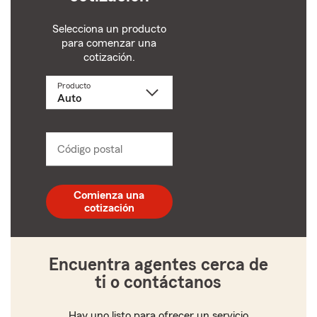
Selecciona un producto
para comenzar una
cotización.
Producto
Selecciona
un
producto
name
from
dropdown
Código postal
Ingresa
un
código
postal
Comienza una
de
cotización
5
dígitos
Encuentra agentes cerca de
ti o contáctanos
Hay uno listo para ofrecer un servicio