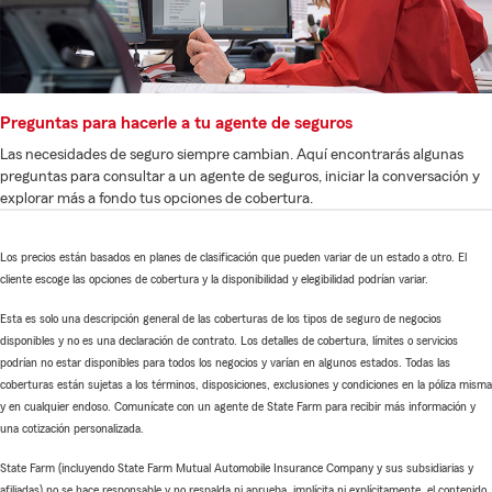
Preguntas para hacerle a tu agente de seguros
Las necesidades de seguro siempre cambian. Aquí encontrarás algunas
preguntas para consultar a un agente de seguros, iniciar la conversación y
explorar más a fondo tus opciones de cobertura.
Los precios están basados en planes de clasificación que pueden variar de un estado a otro. El
cliente escoge las opciones de cobertura y la disponibilidad y elegibilidad podrían variar.
Esta es solo una descripción general de las coberturas de los tipos de seguro de negocios
disponibles y no es una declaración de contrato. Los detalles de cobertura, límites o servicios
podrían no estar disponibles para todos los negocios y varían en algunos estados. Todas las
coberturas están sujetas a los términos, disposiciones, exclusiones y condiciones en la póliza misma
y en cualquier endoso. Comunícate con un agente de State Farm para recibir más información y
una cotización personalizada.
State Farm (incluyendo State Farm Mutual Automobile Insurance Company y sus subsidiarias y
afiliadas) no se hace responsable y no respalda ni aprueba, implícita ni explícitamente, el contenido