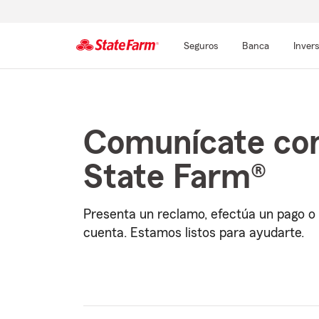
Seguros
Banca
Inver
Comienzo
del
contenido
principal
Comunícate co
State Farm®
Presenta un reclamo, efectúa un pago o 
cuenta. Estamos listos para ayudarte.