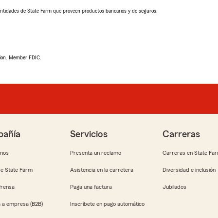
ntidades de State Farm que proveen productos bancarios y de seguros.
tion. Member FDIC.
añía
Servicios
Carreras
anos
Presenta un reclamo
Carreras en State Fa
e State Farm
Asistencia en la carretera
Diversidad e inclusión
Prensa
Paga una factura
Jubilados
 a empresa (B2B)
Inscríbete en pago automático