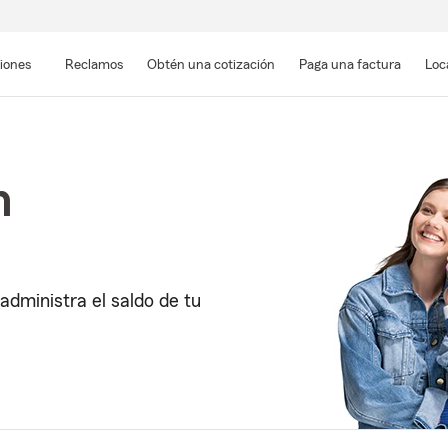
Pasar
al
siones
Reclamos
Obtén una cotización
Paga una factura
Loc
contenido
principal
n
administra el saldo de tu