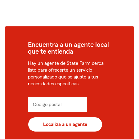
Encuentra a un agente local
que te entienda
Hay un agente de State Farm cerca
listo para ofrecerte un servicio
personalizado que se ajuste a tus
necesidades específicas.
Código postal
Ingresa
_____
un
código
postal
Localiza a un agente
de
5
dígitos