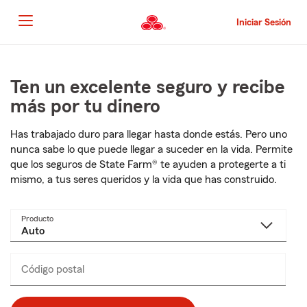
Pasar
al
Iniciar Sesión
contenido
principal
Comienzo
del
contenido
Ten un excelente seguro y recibe
principal
más por tu dinero
Has trabajado duro para llegar hasta donde estás. Pero uno
nunca sabe lo que puede llegar a suceder en la vida. Permite
que los seguros de State Farm® te ayuden a protegerte a ti
mismo, a tus seres queridos y la vida que has construido.
Producto
Código postal
Ingresa
_____
un
código
postal