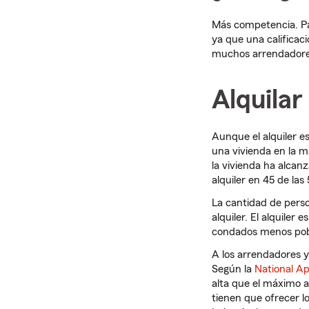
Más competencia. Par
ya que una calificac
muchos arrendadore
Alquila
Aunque el alquiler e
una vivienda en la m
la vivienda ha alcan
alquiler en 45 de la
La cantidad de pers
alquiler. El alquile
condados menos pobl
A los arrendadores 
Según la
National A
alta que el máximo a
tienen que ofrecer 