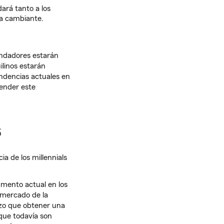
dará tanto a los
a cambiante.
endadores estarán
linos estarán
endencias actuales en
render este
s
a de los millennials
umento actual en los
 mercado de la
izo que obtener una
rque todavía son