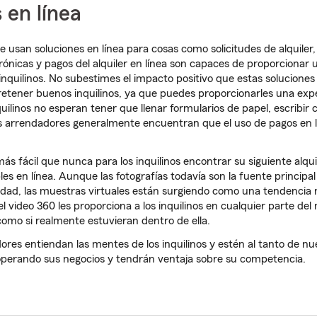
 en línea
 usan soluciones en línea para cosas como solicitudes de alquiler,
ónicas y pagos del alquiler en línea son capaces de proporcionar 
 inquilinos. No subestimes el impacto positivo que estas solucione
y retener buenos inquilinos, ya que puedes proporcionarles una exp
quilinos no esperan tener que llenar formularios de papel, escribi
os arrendadores generalmente encuentran que el uso de pagos en 
ás fácil que nunca para los inquilinos encontrar su siguiente alqui
les en línea. Aunque las fotografías todavía son la fuente principal
iedad, las muestras virtuales están surgiendo como una tendencia 
 el video 360 les proporciona a los inquilinos en cualquier parte de
como si realmente estuvieran dentro de ella.
res entiendan las mentes de los inquilinos y estén al tanto de n
operando sus negocios y tendrán ventaja sobre su competencia.