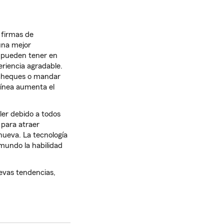
 firmas de
una mejor
s pueden tener en
eriencia agradable.
r cheques o mandar
línea aumenta el
ler debido a todos
 para atraer
nueva. La tecnología
l mundo la habilidad
uevas tendencias,