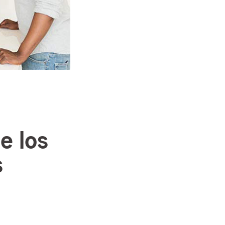
e los
s