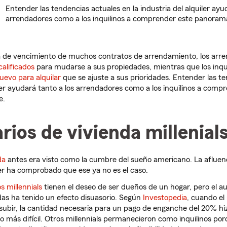
Entender las tendencias actuales en la industria del alquiler ayu
arrendadores como a los inquilinos a comprender este panoram
ha de vencimiento de muchos contratos de arrendamiento, los arr
calificados
para mudarse a sus propiedades, mientras que los inqui
uevo para alquilar
que se ajuste a sus prioridades. Entender las t
uiler ayudará tanto a los arrendadores como a los inquilinos a comp
e.
rios de vivienda millenial
da
antes era visto como la cumbre del sueño americano. La afluenci
er ha comprobado que ese ya no es el caso.
os millennials
tienen el deseo de ser dueños de un hogar, pero el a
ndas ha tenido un efecto disuasorio. Según
Investopedia
, cuando el
subir, la cantidad necesaria para un pago de enganche del 20% h
 más difícil. Otros millennials permanecieron como inquilinos po