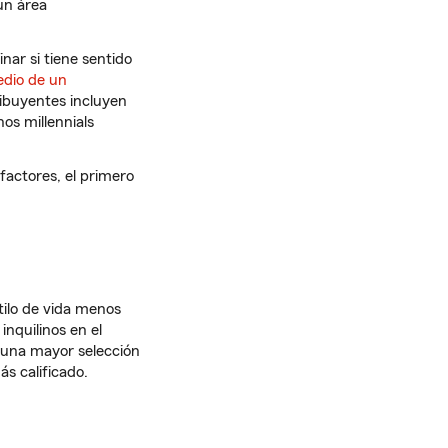
 un área
ar si tiene sentido
dio de un
ribuyentes incluyen
os millennials
factores, el primero
tilo de vida menos
inquilinos en el
 una mayor selección
s calificado.