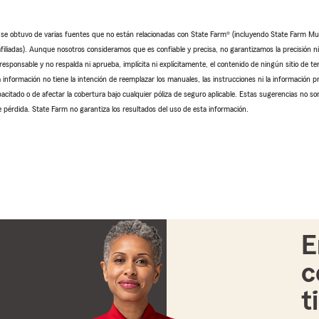
o se obtuvo de varias fuentes que no están relacionadas con State Farm® (incluyendo State Farm M
iliadas). Aunque nosotros consideramos que es confiable y precisa, no garantizamos la precisión ni l
sponsable y no respalda ni aprueba, implícita ni explícitamente, el contenido de ningún sitio de te
 información no tiene la intención de reemplazar los manuales, las instrucciones ni la información pr
pacitado o de afectar la cobertura bajo cualquier póliza de seguro aplicable. Estas sugerencias no so
 pérdida. State Farm no garantiza los resultados del uso de esta información.
E
c
t