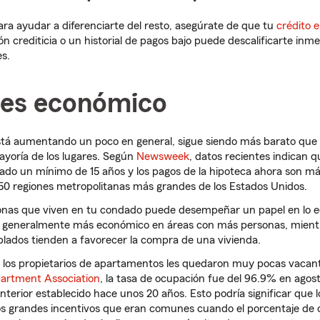
a ayudar a diferenciarte del resto, asegúrate de que tu
crédito 
ión crediticia o un historial de pagos bajo puede descalificarte in
s.
r es económico
stá aumentando un poco en general, sigue siendo más barato que l
ayoría de los lugares. Según
Newsweek
, datos recientes indican q
zado un mínimo de 15 años y los pagos de la hipoteca ahora son más
s 50 regiones metropolitanas más grandes de los Estados Unidos.
onas que viven en tu condado puede desempeñar un papel en lo e
r es generalmente más económico en áreas con más personas, mient
ados tienden a favorecer la compra de una vivienda.
y los propietarios de apartamentos les quedaron muy pocas vacant
partment Association
, la tasa de ocupación fue del 96.9% en agos
nterior establecido hace unos 20 años. Esto podría significar que l
los grandes incentivos que eran comunes cuando el porcentaje de