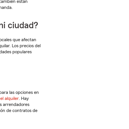
 también están
emanda.
mi ciudad?
ocales que afectan
uilar. Los precios del
udades populares
para las opciones en
el alquiler
. Hay
os arrendadores
ión de contratos de