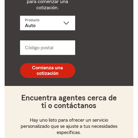
para comenzar una
cotización.
Producto
Selecciona
un
producto
name
from
dropdown
Código postal
Ingresa
un
código
postal
Comienza una
de
cotización
5
dígitos
Encuentra agentes cerca de
ti o contáctanos
Hay uno listo para ofrecer un servicio
personalizado que se ajuste a tus necesidades
específicas.