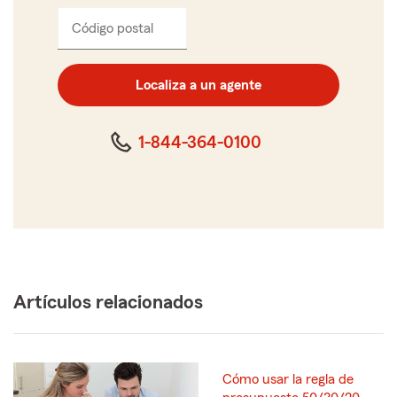
Código postal
Ingresa
el
código
postal
Localiza a un agente
de
cinco
dígitos
1-844-364-0100
Artículos relacionados
Cómo usar la regla de