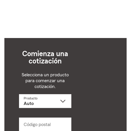
Comienza una
cotización
Selecciona un producto
para comenzar una
cotización.
Producto
Selecciona
un
producto
name
from
dropdown
Código postal
Ingresa
un