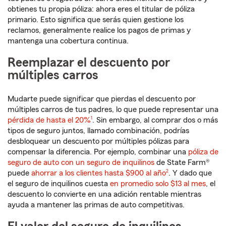
obtienes tu propia póliza: ahora eres el titular de póliza
primario. Esto significa que serás quien gestione los
reclamos, generalmente realice los pagos de primas y
mantenga una cobertura continua.
Reemplazar el descuento por
múltiples carros
Mudarte puede significar que pierdas el descuento por
múltiples carros de tus padres, lo que puede representar una
Nota de pie de página
pérdida de hasta el 20%
1
. Sin embargo, al comprar dos o más
tipos de seguro juntos, llamado combinación, podrías
desbloquear un descuento por múltiples pólizas para
compensar la diferencia. Por ejemplo, combinar una
póliza de
seguro de auto con un seguro de inquilinos
de State Farm®
Nota de pie de página
puede
ahorrar a los clientes hasta $900 al año
2
. Y dado que
el seguro de inquilinos cuesta
en promedio solo $13 al mes
, el
descuento lo convierte en una adición rentable mientras
ayuda a mantener las primas de auto competitivas.