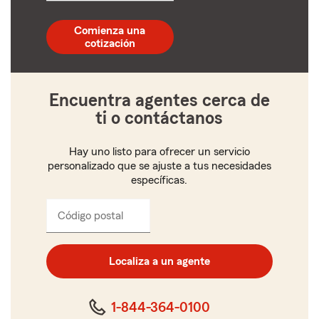
código
postal
Comienza una
de
cotización
5
dígitos
Encuentra agentes cerca de
ti o contáctanos
Hay uno listo para ofrecer un servicio
personalizado que se ajuste a tus necesidades
específicas.
Código postal
Ingresa
el
código
postal
Localiza a un agente
de
cinco
dígitos
1-844-364-0100