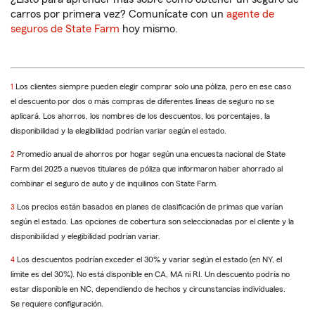
carros por primera vez? Comunícate con un
agente de
seguros de State Farm
hoy mismo.
Regresar
1
Los clientes siempre pueden elegir comprar solo una póliza, pero en ese caso
a
el descuento por dos o más compras de diferentes líneas de seguro no se
la
aplicará. Los ahorros, los nombres de los descuentos, los porcentajes, la
referencia
disponibilidad y la elegibilidad podrían variar según el estado.
Regresar
2
Promedio anual de ahorros por hogar según una encuesta nacional de State
a
Farm del 2025 a nuevos titulares de póliza que informaron haber ahorrado al
la
combinar el seguro de auto y de inquilinos con State Farm.
referencia
Regresar
3
Los precios están basados en planes de clasificación de primas que varían
a
según el estado. Las opciones de cobertura son seleccionadas por el cliente y la
la
disponibilidad y elegibilidad podrían variar.
referencia
Regresar
4
Los descuentos podrían exceder el 30% y variar según el estado (en NY, el
a
límite es del 30%). No está disponible en CA, MA ni RI. Un descuento podría no
la
estar disponible en NC, dependiendo de hechos y circunstancias individuales.
referencia
Se requiere configuración.