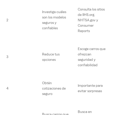
Consulta los sitios
Investiga cuáles
de IIHS.org,
son los modelos
2
NHTSA.gov y
seguros y
Consumer
confiables
Reports
Escoge carros que
Reduce tus
ofrezcan
3
opciones
seguridad y
confiabilidad
Obtén
Importante para
4
cotizaciones de
evitar sorpresas
seguro
Busca en
Busca carros que