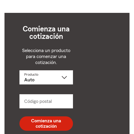
Comienza una
cotización
Selecciona un producto
para comenzar una
cotización.
Producto
Selecciona
un
producto
name
from
dropdown
Código postal
Ingresa
un
código
postal
Comienza una
de
cotización
5
dígitos