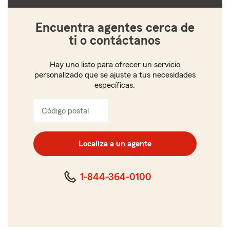
Encuentra agentes cerca de
ti o contáctanos
Hay uno listo para ofrecer un servicio
personalizado que se ajuste a tus necesidades
específicas.
Código postal
Ingresa
el
código
postal
Localiza a un agente
de
cinco
dígitos
1-844-364-0100