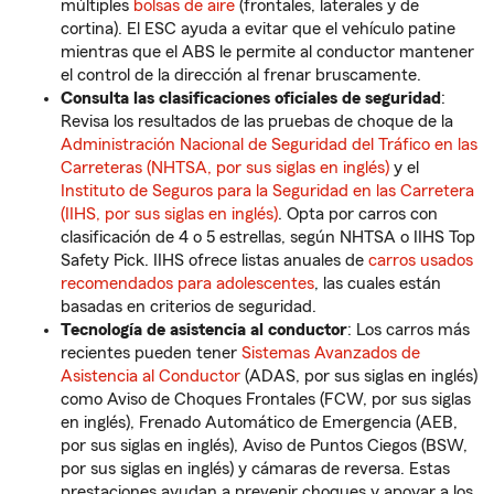
múltiples
bolsas de aire
(frontales, laterales y de
cortina). El ESC ayuda a evitar que el vehículo patine
mientras que el ABS le permite al conductor mantener
el control de la dirección al frenar bruscamente.
Consulta las clasificaciones oficiales de seguridad
:
Revisa los resultados de las pruebas de choque de la
Administración Nacional de Seguridad del Tráfico en las
Carreteras (NHTSA, por sus siglas en inglés)
y el
Instituto de Seguros para la Seguridad en las Carretera
(IIHS, por sus siglas en inglés)
. Opta por carros con
clasificación de 4 o 5 estrellas, según NHTSA o IIHS Top
Safety Pick. IIHS ofrece listas anuales de
carros usados
recomendados para adolescentes
, las cuales están
basadas en criterios de seguridad.
Tecnología de asistencia al conductor
: Los carros más
recientes pueden tener
Sistemas Avanzados de
Asistencia al Conductor
(ADAS, por sus siglas en inglés)
como Aviso de Choques Frontales (FCW, por sus siglas
en inglés), Frenado Automático de Emergencia (AEB,
por sus siglas en inglés), Aviso de Puntos Ciegos (BSW,
por sus siglas en inglés) y cámaras de reversa. Estas
prestaciones ayudan a prevenir choques y apoyar a los