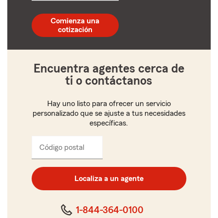
código
postal
Comienza una
de
cotización
5
dígitos
Encuentra agentes cerca de
ti o contáctanos
Hay uno listo para ofrecer un servicio
personalizado que se ajuste a tus necesidades
específicas.
Código postal
Ingresa
el
código
postal
Localiza a un agente
de
cinco
dígitos
1-844-364-0100