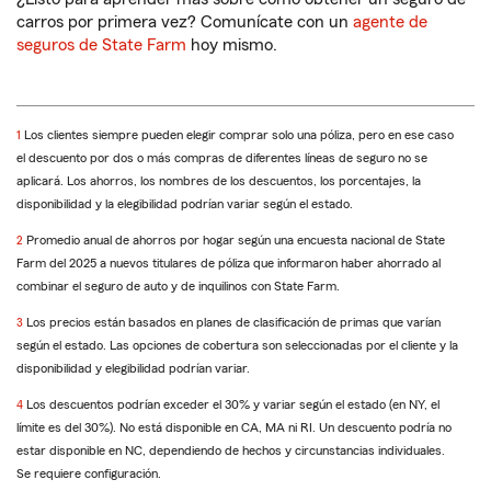
carros por primera vez? Comunícate con un
agente de
seguros de State Farm
hoy mismo.
Regresar
1
Los clientes siempre pueden elegir comprar solo una póliza, pero en ese caso
a
el descuento por dos o más compras de diferentes líneas de seguro no se
la
aplicará. Los ahorros, los nombres de los descuentos, los porcentajes, la
referencia
disponibilidad y la elegibilidad podrían variar según el estado.
Regresar
2
Promedio anual de ahorros por hogar según una encuesta nacional de State
a
Farm del 2025 a nuevos titulares de póliza que informaron haber ahorrado al
la
combinar el seguro de auto y de inquilinos con State Farm.
referencia
Regresar
3
Los precios están basados en planes de clasificación de primas que varían
a
según el estado. Las opciones de cobertura son seleccionadas por el cliente y la
la
disponibilidad y elegibilidad podrían variar.
referencia
Regresar
4
Los descuentos podrían exceder el 30% y variar según el estado (en NY, el
a
límite es del 30%). No está disponible en CA, MA ni RI. Un descuento podría no
la
estar disponible en NC, dependiendo de hechos y circunstancias individuales.
referencia
Se requiere configuración.