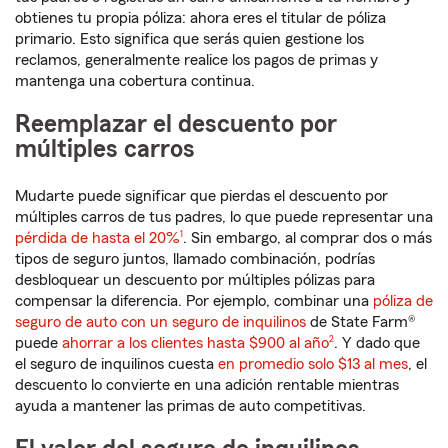
obtienes tu propia póliza: ahora eres el titular de póliza
primario. Esto significa que serás quien gestione los
reclamos, generalmente realice los pagos de primas y
mantenga una cobertura continua.
Reemplazar el descuento por
múltiples carros
Mudarte puede significar que pierdas el descuento por
múltiples carros de tus padres, lo que puede representar una
Nota de pie de página
pérdida de hasta el 20%
1
. Sin embargo, al comprar dos o más
tipos de seguro juntos, llamado combinación, podrías
desbloquear un descuento por múltiples pólizas para
compensar la diferencia. Por ejemplo, combinar una
póliza de
seguro de auto con un seguro de inquilinos
de State Farm®
Nota de pie de página
puede
ahorrar a los clientes hasta $900 al año
2
. Y dado que
el seguro de inquilinos cuesta
en promedio solo $13 al mes
, el
descuento lo convierte en una adición rentable mientras
ayuda a mantener las primas de auto competitivas.