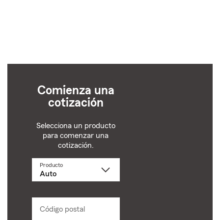
Comienza una
cotización
Selecciona un producto
para comenzar una
cotización.
Producto
Selecciona
un
producto
name
from
dropdown
Código postal
Ingresa
un