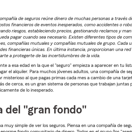
mpañía de seguros reúne dinero de muchas personas a través d
costos financieros de eventos inesperados, como accidentes o rob
uando riesgos, estableciendo precios, gestionando reclamos y ma
ueda pagar cuando sea necesario. Existen diferentes tipos de com
es, compañías mutuales y compañías mutuales de grupo. Cada un
ades financieras únicas. En última instancia, proporcionan una red
arte a protegerte de las incertidumbres de la vida.
ente a esa edad en la que el "seguro" empieza a aparecer en tu list
gar el alquiler. Para muchos jóvenes adultos, una compañía de se
 misterioso al que pagas primas cada mes a cambio de una tarjet
ás de cerca, es un gran sistema de personas que trabajan juntas 
camente de lo inesperado.
a del "gran fondo"
ma muy simple de ver los seguros. Piensa en una compañía de seg
enorme fondo comunitario de dinero. Todos en el grupo (los "aseg