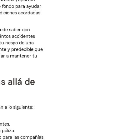
se fondo para ayudar
ndiciones acordadas
uede saber con
ántos accidentes
tu riesgo de una
nte y predecible que
udar a mantener tu
 allá de
 a lo siguiente:
ntes.
 póliza.
o para las compañías