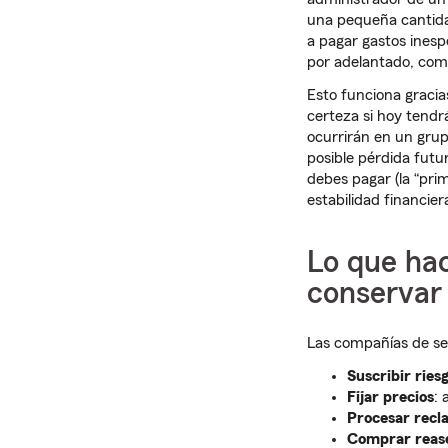
una pequeña cantidad
a pagar gastos inesp
por adelantado, co
Esto funciona graci
certeza si hoy tend
ocurrirán en un grup
posible pérdida fut
debes pagar (la “pri
estabilidad financier
Lo que hac
conservar 
Las compañías de seg
Suscribir ries
Fijar precios
: 
Procesar recl
Comprar reas