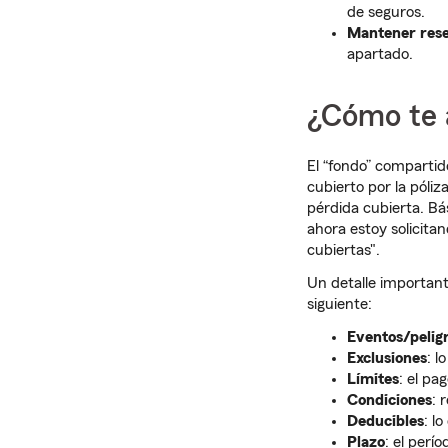
de seguros.
Mantener res
apartado.
¿Cómo te 
El “fondo” compartid
cubierto por la póli
pérdida cubierta. B
ahora estoy solicitan
cubiertas".
Un detalle importante
siguiente:
Eventos/pelig
Exclusiones
: l
Límites
: el pa
Condiciones
: 
Deducibles
: l
Plazo
: el perí