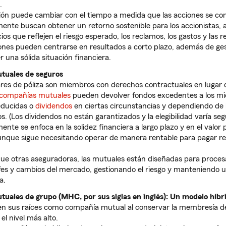
.
ión puede cambiar con el tiempo a medida que las acciones se c
ente buscan obtener un retorno sostenible para los accionistas,
cios que reflejen el riesgo esperado, los reclamos, los gastos y las 
ones pueden centrarse en resultados a corto plazo, además de gest
 una sólida situación financiera.
tuales de seguros
lares de póliza son miembros con derechos contractuales en lugar d
compañías mutuales
pueden devolver fondos excedentes a los m
reducidas o
dividendos
en ciertas circunstancias y dependiendo de 
s. (Los dividendos no están garantizados y la elegibilidad varía segú
nte se enfoca en la solidez financiera a largo plazo y en el valor p
aunque sigue necesitando operar de manera rentable para pagar re
.
 que otras aseguradoras, las mutuales están diseñadas para proce
fes y cambios del mercado, gestionando el riesgo y manteniendo 
a.
uales de grupo (MHC, por sus siglas en inglés): Un modelo híbr
n sus raíces como compañía mutual al conservar la membresía de 
 el nivel más alto.