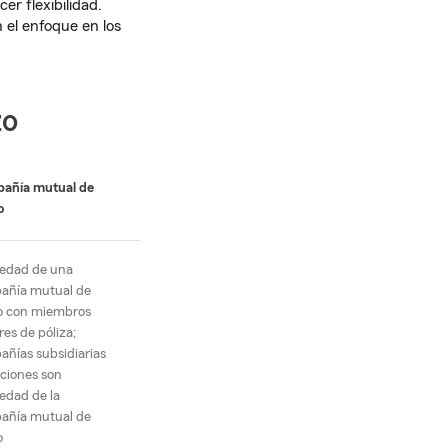
er flexibilidad.
 el enfoque en los
zo
añía mutual de
o
iedad de una
añía mutual de
o con miembros
ares de póliza;
ñías subsidiarias
ciones son
edad de la
añía mutual de
o