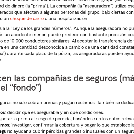
 de dinero (la "prima"). La compañía (la "aseguradora") utiliza e
erados que afectan a algunas personas del grupo, bajo ciertas co
mo un
choque de carro
o una hospitalización.
as a la "Ley de los grandes números". Aunque la aseguradora no p
rás un accidente menor, puede predecir con bastante precisión cu
o de 10,000 conductores similares. Al aceptar la transferencia de 
ura en una cantidad desconocida a cambio de una cantidad consta
ma”) durante cada plazo de la póliza, las aseguradoras pueden ay
a.
en las compañías de seguros (más
el “fondo”)
uros no solo cobran primas y pagan reclamos. También se dedican
gos
­: decidir qué es asegurable y en qué condiciones.
ajustar la prima al riesgo de pérdida, basándose en los datos releva
amos
: investigar, confirmar la cobertura y pagar lo que establece la
eguro
: ayudar a cubrir pérdidas grandes o inusuales con un segur