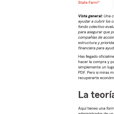
State Farm®
Vista general:
Una co
ayudar a cubrir los 
fondo colectivo eval
para asegurar que p
compañías de accion
estructura y priorid
financiera para ayud
Has llegado oficialm
hacer la compra y pa
simplemente un lugar
PDF. Pero si miras m
recuperarte económi
La teorí
Aquí tienes una for
administrador de un 