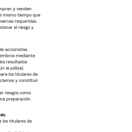
ompran y venden.
 al mismo tiempo que
reservas requeridas.
ionar el riesgo y
e accionistas.
iembros mediante
los resultados
n la póliza).
ara los titulares de
clamos y constituir
sar riesgos como
una preparación
ido
los titulares de