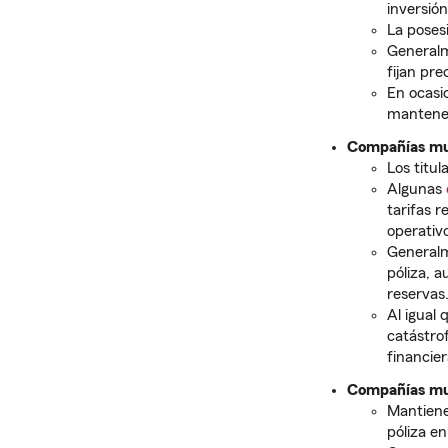
inversión
La poses
Generalm
fijan pre
En ocasi
mantener
Compañías mu
Los titu
Algunas
tarifas 
operativo
Generalme
póliza, 
reservas
Al igual
catástro
financier
Compañías mut
Mantiene
póliza en