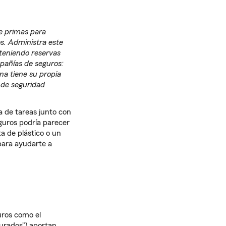
e primas para
os. Administra este
nteniendo reservas
pañías de seguros:
a tiene su propia
 de seguridad
a de tareas junto con
guros podría parecer
a de plástico o un
para ayudarte a
uros como el
urados") aportan