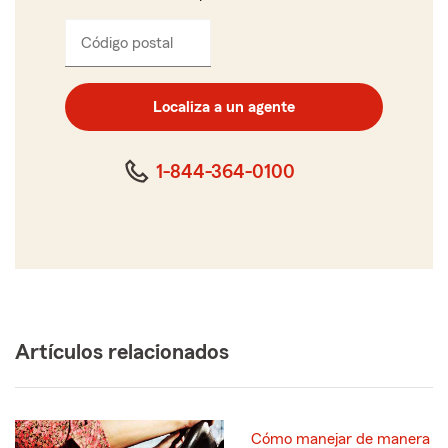
Código postal
Ingresa
el
código
postal
Localiza a un agente
de
cinco
dígitos
1-844-364-0100
Artículos relacionados
Cómo manejar de manera