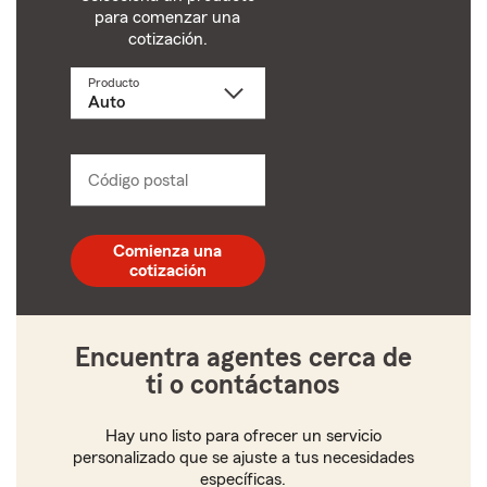
para comenzar una
cotización.
Producto
Selecciona
un
producto
name
from
dropdown
Código postal
Ingresa
un
código
postal
Comienza una
de
cotización
5
dígitos
Encuentra agentes cerca de
ti o contáctanos
Hay uno listo para ofrecer un servicio
personalizado que se ajuste a tus necesidades
específicas.