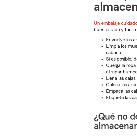
almace
Un embalaje cuidados
buen estado y fácilm
Envuelve los ar
Limpia los mue
sábana.
Si es posible,
Cuelga la ropa
atrapar humed
Llena las caja
Coloca los art
Empaca las caja
Etiqueta las ca
¿Qué no d
almacena