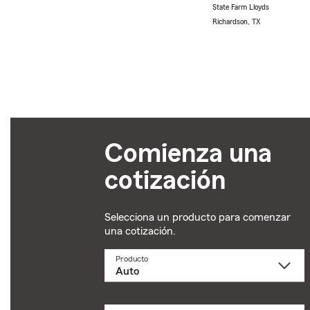
State Farm Lloyds
Richardson, TX
Comienza una
cotización
Selecciona un producto para comenzar
una cotización.
Producto
Selecciona
un
producto
name
from
dropdown