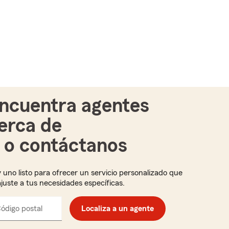
ncuentra agentes
erca de
i o contáctanos
 uno listo para ofrecer un servicio personalizado que
ajuste a tus necesidades específicas.
ódigo postal
Ingresa
Localiza a un agente
el
código