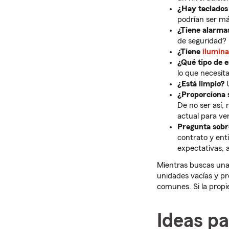
¿Hay teclados
podrían ser má
¿Tiene alarma
de seguridad?
¿Tiene
ilumina
¿Qué tipo de e
lo que necesita
¿Está limpio?
U
¿Proporciona s
De no ser así, 
actual para ve
Pregunta sobre
contrato y enti
expectativas, 
Mientras buscas una 
unidades vacías y pr
comunes. Si la prop
Ideas pa