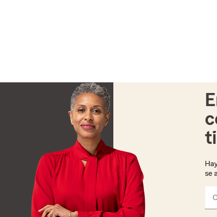
E
c
t
Hay
se 
C