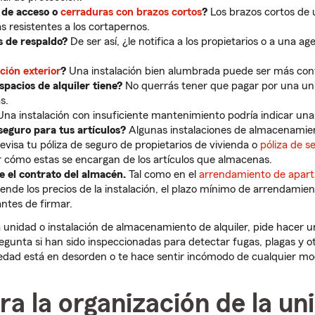
 de acceso o
cerraduras con brazos cortos
?
Los brazos cortos de 
s resistentes a los cortapernos.
s de respaldo?
De ser así, ¿le notifica a los propietarios o a una a
ción exterior
?
Una instalación bien alumbrada puede ser más con
spacios de alquiler tiene?
No querrás tener que pagar por una u
s.
na instalación con insuficiente mantenimiento podría indicar una 
eguro para tus artículos?
Algunas instalaciones de almacenamie
revisa tu póliza de seguro de propietarios de vivienda o
póliza de s
r cómo estas se encargan de los artículos que almacenas.
 el contrato del almacén.
Tal como en el
arrendamiento de apar
ende los precios de la instalación, el plazo mínimo de arrendamien
antes de firmar.
unidad o instalación de almacenamiento de alquiler, pide hacer u
egunta si han sido inspeccionadas para detectar fugas, plagas y o
iedad está en desorden o te hace sentir incómodo de cualquier mo
ra la organización de la un