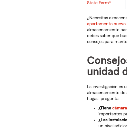
State Farm®
¿Necesitas almacena
apartamento nuevo
almacenamiento para
debes saber qué busc
consejos para manten
Consejo
unidad 
La investigación es 
almacenamiento de al
hagas, pregunta:
¿Tiene
cámara
importantes pa
¿Las instalac
un nivel adicio