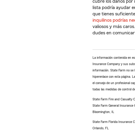
cubre los daños por
lista podría ayudar 
que tienes suficient
inquilinos podrías ne
valiosos y más caros
dudes en comunicar
La información contenida en es
Insurance Company y sus subsidi
información. State Farm no se h
hiperenlace con esta página. La
el consejo de un profesional ca
todas las medidas de control de
State Farm Fire and Casualty
State Farm General Insurance
Bloomington, IL
State Farm Florida Insurance
Orlando, FL