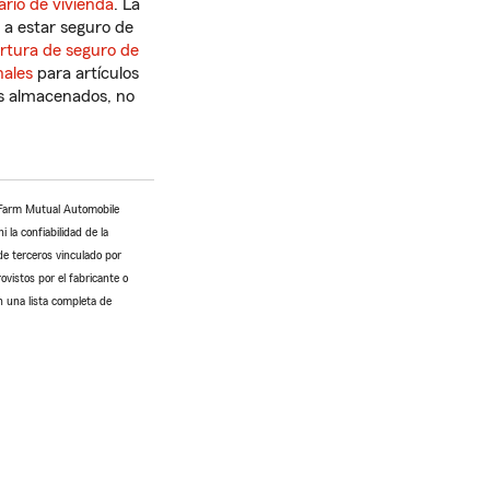
rio de vivienda
. La
r a estar seguro de
rtura de seguro de
nales
para artículos
los almacenados, no
e Farm Mutual Automobile
 la confiabilidad de la
de terceros vinculado por
ovistos por el fabricante o
n una lista completa de