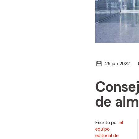
26 jun 2022
Consej
de al
Escrito por
el
equipo
editorial de