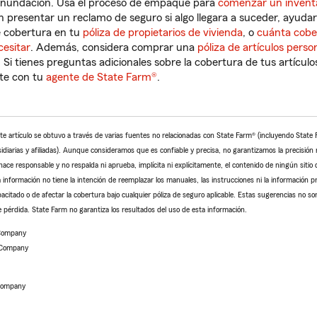
 inundación. Usa el proceso de empaque para
comenzar un inventa
en presentar un reclamo de seguro si algo llegara a suceder, ayuda
e cobertura en tu
póliza de propietarios de vivienda
, o
cuánta cobe
cesitar
. Además, considera comprar una
póliza de artículos perso
. Si tienes preguntas adicionales sobre la cobertura de tus artícu
te con tu
agente de State Farm®
.
te artículo se obtuvo a través de varias fuentes no relacionadas con State Farm® (incluyendo Stat
arias y afiliadas). Aunque consideramos que es confiable y precisa, no garantizamos la precisión ni
ace responsable y no respalda ni aprueba, implícita ni explícitamente, el contenido de ningún sitio 
 información no tiene la intención de reemplazar los manuales, las instrucciones ni la información pr
pacitado o de afectar la cobertura bajo cualquier póliza de seguro aplicable. Estas sugerencias no so
 pérdida. State Farm no garantiza los resultados del uso de esta información.
 Company
 Company
 Company