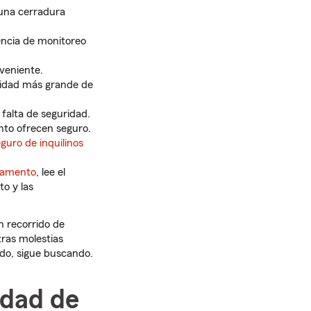
una cerradura
gencia de monitoreo
veniente.
nidad más grande de
falta de seguridad.
nto ofrecen seguro.
eguro de inquilinos
tamento
, lee el
to y las
n recorrido de
tras molestias
do, sigue buscando.
idad de