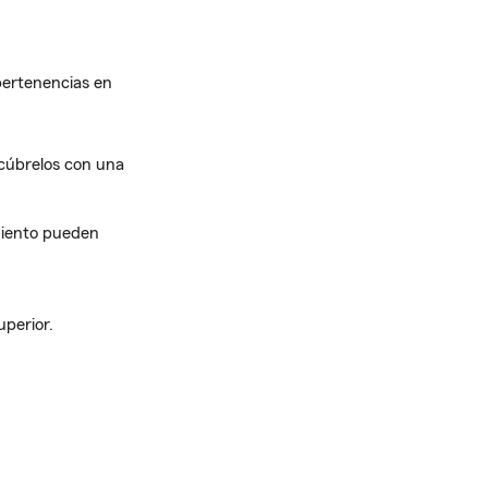
pertenencias en
 cúbrelos con una
miento pueden
uperior.