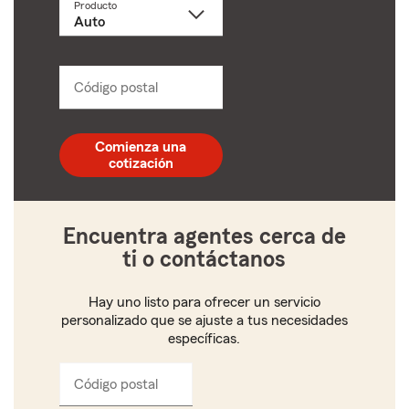
Producto
Selecciona
un
producto
name
from
dropdown
Código postal
Ingresa
un
código
postal
Comienza una
de
cotización
5
dígitos
Encuentra agentes cerca de
ti o contáctanos
Hay uno listo para ofrecer un servicio
personalizado que se ajuste a tus necesidades
específicas.
Código postal
Ingresa
el