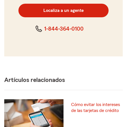
código
postal
Localiza a un agente
de
cinco
dígitos
1-844-364-0100
Artículos relacionados
Cómo evitar los intereses
de las tarjetas de crédito