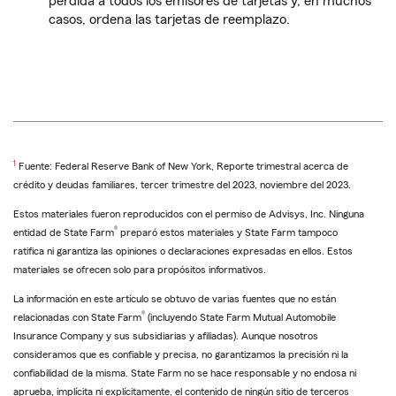
pérdida a todos los emisores de tarjetas y, en muchos
casos, ordena las tarjetas de reemplazo.
Return
1
Fuente: Federal Reserve Bank of New York, Reporte trimestral acerca de
to
crédito y deudas familiares, tercer trimestre del 2023, noviembre del 2023.
reference
Estos materiales fueron reproducidos con el permiso de Advisys, Inc. Ninguna
®
entidad de State Farm
preparó estos materiales y State Farm tampoco
ratifica ni garantiza las opiniones o declaraciones expresadas en ellos. Estos
materiales se ofrecen solo para propósitos informativos.
La información en este artículo se obtuvo de varias fuentes que no están
®
relacionadas con State Farm
(incluyendo State Farm Mutual Automobile
Insurance Company y sus subsidiarias y afiliadas). Aunque nosotros
consideramos que es confiable y precisa, no garantizamos la precisión ni la
confiabilidad de la misma. State Farm no se hace responsable y no endosa ni
aprueba, implícita ni explícitamente, el contenido de ningún sitio de terceros