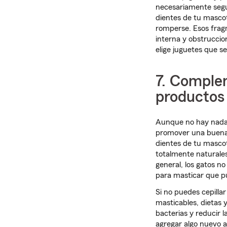
necesariamente segu
dientes de tu mascot
romperse. Esos fragm
interna y obstruccio
elige juguetes que s
7. Complem
productos
Aunque no hay nada 
promover una buena 
dientes de tu mascot
totalmente naturales
general, los gatos n
para masticar que pu
Si no puedes cepillar
masticables, dietas 
bacterias y reducir 
agregar algo nuevo a