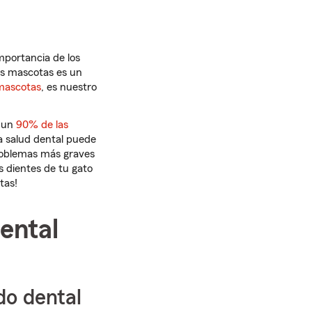
mportancia de los
las mascotas es un
 mascotas
, es nuestro
i un
90% de las
la salud dental puede
problemas más graves
 dientes de tu gato
tas!
ental
do dental