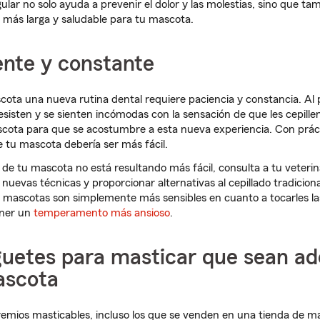
gular no solo ayuda a prevenir el dolor y las molestias, sino que t
a más larga y saludable para tu mascota.
ente y constante
cota una nueva rutina dental requiere paciencia y constancia. Al p
sisten y se sienten incómodas con la sensación de que les cepillen
scota para que se acostumbre a esta nueva experiencia. Con práct
de tu mascota debería ser más fácil.
es de tu mascota no está resultando más fácil, consulta a tu veterina
evas técnicas y proporcionar alternativas al cepillado tradiciona
 mascotas son simplemente más sensibles en cuanto a tocarles la
ener un
temperamento más ansioso
.
uguetes para masticar que sean a
ascota
remios masticables, incluso los que se venden en una tienda de m