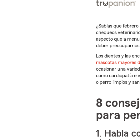
¿Sabías que febrero 
chequeos veterinario
aspecto que a menu
deber preocuparnos po
Los dientes y las en
mascotas mayores de
ocasionar una varie
como cardiopatía e i
o perro limpios y sa
8 consej
para per
1. Habla c