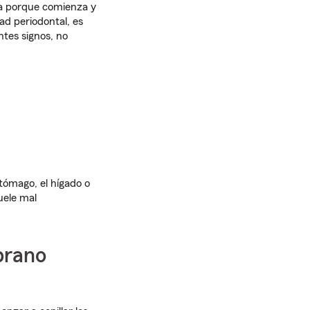
ta porque comienza y
ad periodontal, es
ntes signos, no
tómago, el hígado o
uele mal
prano