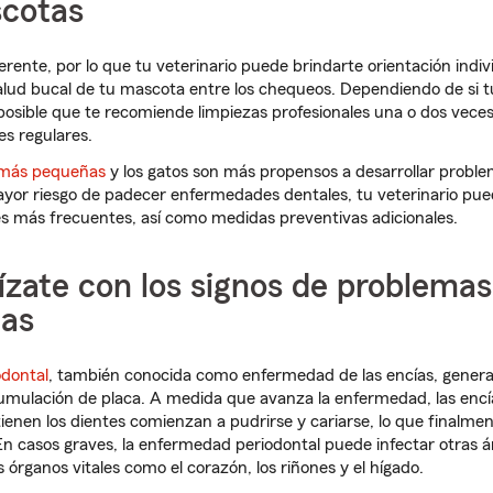
scotas
rente, por lo que tu veterinario puede brindarte orientación indiv
lud bucal de tu mascota entre los chequeos. Dependiendo de si 
s posible que te recomiende limpiezas profesionales una o dos vece
s regulares.
 más pequeñas
y los gatos son más propensos a desarrollar problem
yor riesgo de padecer enfermedades dentales, tu veterinario p
s más frecuentes, así como medidas preventivas adicionales.
rízate con los signos de problema
as
dontal
, también conocida como enfermedad de las encías, gener
cumulación de placa. A medida que avanza la enfermedad, las encí
enen los dientes comienzan a pudrirse y cariarse, lo que finalme
En casos graves, la enfermedad periodontal puede infectar otras á
 órganos vitales como el corazón, los riñones y el hígado.