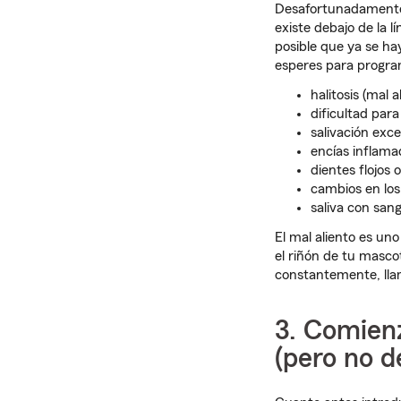
Desafortunadamente,
existe debajo de la 
posible que ya se ha
esperes para program
halitosis (mal a
dificultad par
salivación exce
encías inflama
dientes flojos 
cambios en los
saliva con san
El mal aliento es un
el riñón de tu masco
constantemente, llam
3. Comien
(pero no 