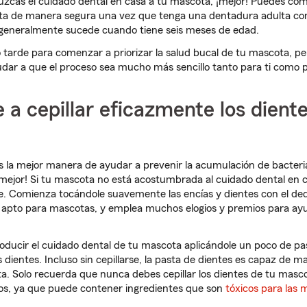
zcas el cuidado dental en casa a tu mascota, ¡mejor! Puedes come
ta de manera segura una vez que tenga una dentadura adulta co
generalmente sucede cuando tiene seis meses de edad.
tarde para comenzar a priorizar la salud bucal de tu mascota, p
ar a que el proceso sea mucho más sencillo tanto para ti como 
 a cepillar eficazmente los dient
es la mejor manera de ayudar a prevenir la acumulación de bacteria
lo mejor! Si tu mascota no está acostumbrada al cuidado dental en 
e. Comienza tocándole suavemente las encías y dientes con el de
es apto para mascotas, y emplea muchos elogios y premios para ay
ducir el cuidado dental de tu mascota aplicándole un poco de pa
dientes. Incluso sin cepillarse, la pasta de dientes es capaz de ma
a. Solo recuerda que nunca debes cepillar los dientes de tu masc
s, ya que puede contener ingredientes que son
tóxicos para las 