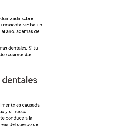
idualizada sobre
tu mascota recibe un
s al año, además de
as dentales. Si tu
uede recomendar
s dentales
almente es causada
as y el hueso
nte conduce a la
reas del cuerpo de