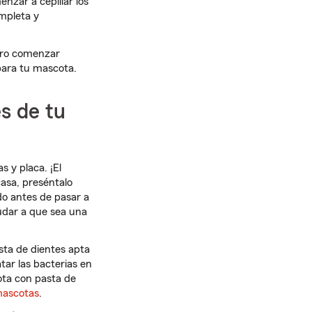
nzar a cepillar los
mpleta y
ero comenzar
para tu mascota.
es de tu
s y placa. ¡El
casa, preséntalo
do antes de pasar a
udar a que sea una
sta de dientes apta
tar las bacterias en
ota con pasta de
mascotas
.