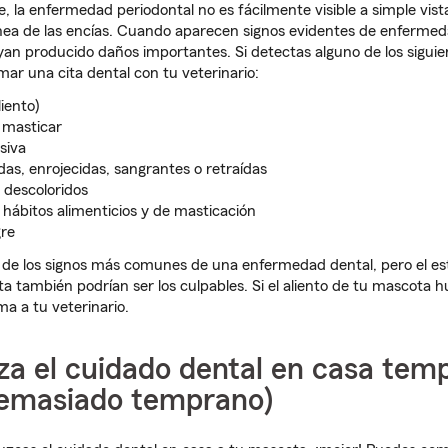
 la enfermedad periodontal no es fácilmente visible a simple vis
línea de las encías. Cuando aparecen signos evidentes de enfermed
yan producido daños importantes. Si detectas alguno de los siguie
ar una cita dental con tu veterinario:
liento)
a masticar
siva
das, enrojecidas, sangrantes o retraídas
o descoloridos
 hábitos alimenticios y de masticación
gre
o de los signos más comunes de una enfermedad dental, pero el es
ta también podrían ser los culpables. Si el aliento de tu mascota h
a a tu veterinario.
za el cuidado dental en casa tem
demasiado temprano)