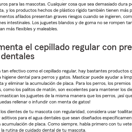
ros para las mascotas. Cualquier cosa que sea demasiado dura po
a, y los productos hechos de plástico rígido también tienen más 
entos afilados presentan graves riesgos cuando se ingieren, com
nes intestinales. Los juguetes blandos y de goma no se rompen tan
ean más flexibles y maleables.
enta el cepillado regular con pr
 dentales
tan efectivo como el cepillado regular, hay bastantes productos
higiene dental para perros y gatos. Masticar puede ayudar a limp
a y eliminar la acumulación de placa. Para los perros, los premios
, como los palitos de matón, son excelentes para mantener los die
o mastican los juguetes de la misma manera que los perros, ¡así q
edas rellenar o infundir con menta de gatos!
 los dientes de tu mascota con regularidad, considera usar toallita
y aditivos para el agua dentales que sean diseñados específicamen
la acumulación de placa. Como siempre, habla primero con tu vete
 la rutina de cuidado dental de tu mascota.