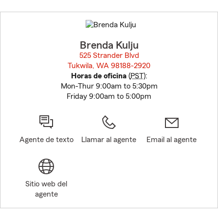
Skip
to
before
map.
Brenda Kulju
525 Strander Blvd
Tukwila, WA 98188-2920
opens in new window
Horas de oficina
(
PST
):
Mon-Thur 9:00am to 5:30pm
Friday 9:00am to 5:00pm
Agente de texto
Llamar al agente
Email al agente
Sitio web del
agente