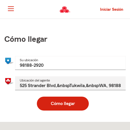
Pasar
al
Iniciar Sesión
contenido
principal
Comienzo
del
contenido
Cómo llegar
principal
Su ubicación
Ubicación del agente
Cómo llegar
Skip
to
after